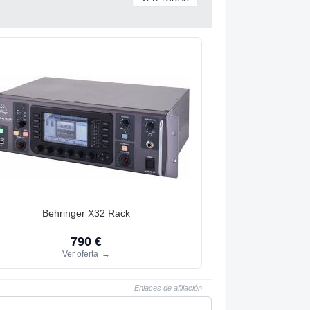
Behringer X32 Rack
790 €
Ver oferta
→
Enlaces de afiliación