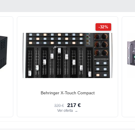
-32%
Behringer X-Touch Compact
217 €
320 €
Ver oferta
→