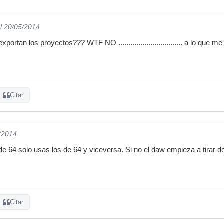
l 20/05/2014
xportan los proyectos??? WTF NO ................................ a lo que m
Citar
6/2014
de 64 solo usas los de 64 y viceversa. Si no el daw empieza a tirar de
Citar