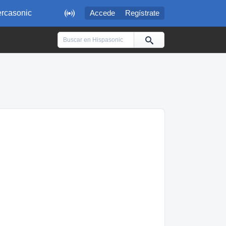

rcasonic
Accede
Regístrate