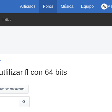
Artículos
Foros
Música
Equipo
Me
Índice
o
lilizar fl con 64 bits
rcar como favorito