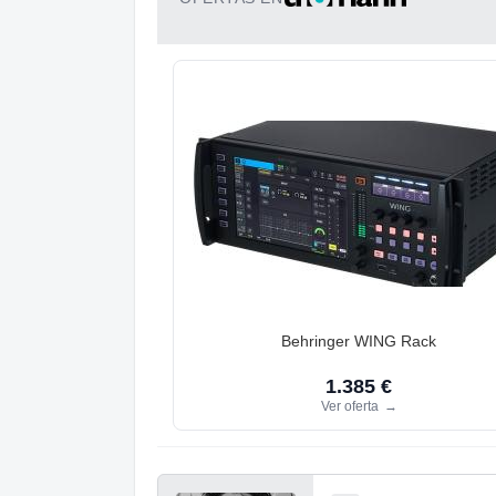
Behringer WING Rack
1.385 €
Ver oferta
→