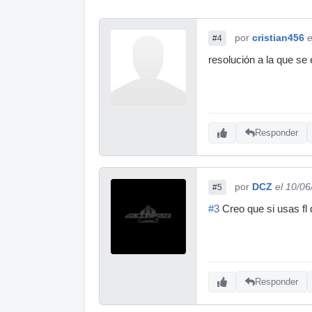
por
cristian456
e
#4
resolución a la que se e
Responder
por
DCZ
el 10/0
#5
#3
Creo que si usas fl 
Responder