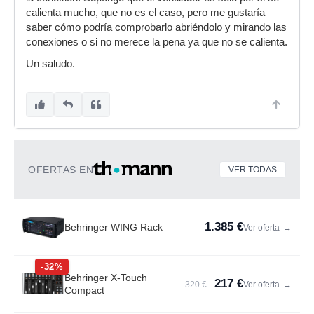
calienta mucho, que no es el caso, pero me gustaría
saber cómo podría comprobarlo abriéndolo y mirando las
conexiones o si no merece la pena ya que no se calienta.
Un saludo.
OFERTAS EN
VER TODAS
1.385 €
Behringer WING Rack
Ver oferta
→
-32%
Behringer X-Touch
217 €
320 €
Ver oferta
→
Compact