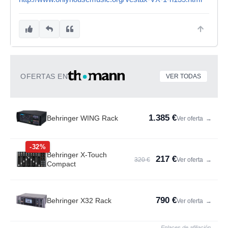
OFERTAS EN
VER TODAS
1.385 €
Behringer WING Rack
Ver oferta
→
-32%
Behringer X-Touch
217 €
320 €
Ver oferta
→
Compact
790 €
Behringer X32 Rack
Ver oferta
→
Enlaces de afiliación