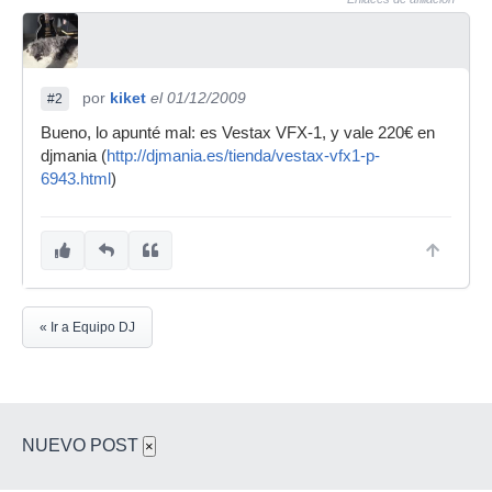
por
kiket
el 01/12/2009
#2
Bueno, lo apunté mal: es Vestax VFX-1, y vale 220€ en
djmania (
http://djmania.es/tienda/vestax-vfx1-p-
6943.html
)
« Ir a Equipo DJ
NUEVO POST
×