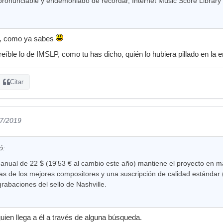
ronunciable y endemoniado de recordar, Internet Music Score Library 
l, como ya sabes
eíble lo de IMSLP, como tu has dicho, quién lo hubiera pillado en la er
Citar
07/2019
ó:
anual de 22 $ (19'53 € al cambio este año) mantiene el proyecto en m
ras de los mejores compositores y una suscripción de calidad estándar 
grabaciones del sello de Nashville.
lguien llega a él a través de alguna búsqueda.