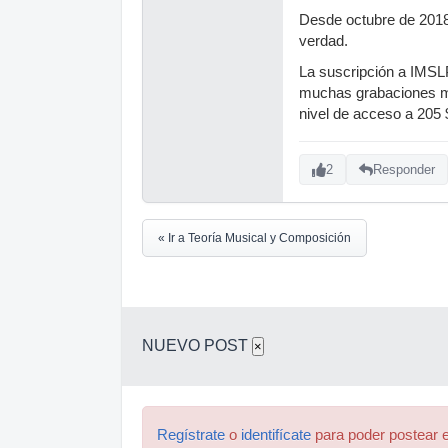
Desde octubre de 201
verdad.
La suscripción a IMSLP
muchas grabaciones mu
nivel de acceso a 205 $
2
Responder
« Ir a Teoría Musical y Composición
NUEVO POST
×
Regístrate
o
identifícate
para poder postear e