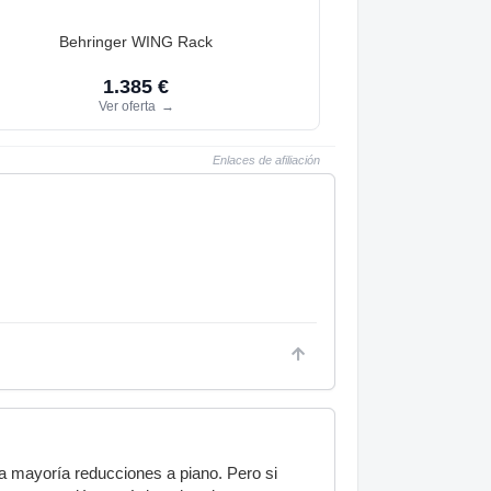
Behringer WING Rack
1.385 €
Ver oferta
→
Enlaces de afiliación
a mayoría reducciones a piano. Pero si