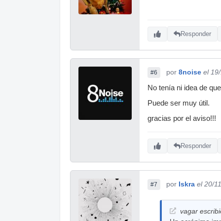
Responder
por
8noise
el 19
#6
No tenía ni idea de que
Puede ser muy útil.
gracias por el aviso!!!
Responder
por
Iskra
el 20/1
#7
vagar escribi