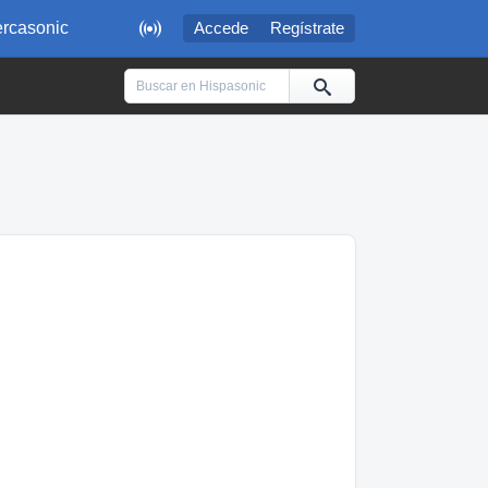

rcasonic
Accede
Regístrate