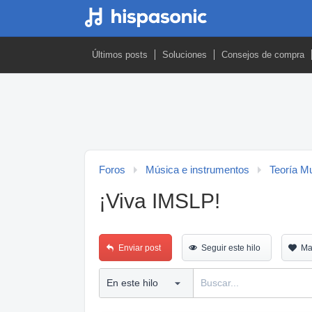
Últimos posts
Soluciones
Consejos de compra
Foros
Música e instrumentos
Teoría M
¡Viva IMSLP!
Enviar post
Seguir este hilo
Ma