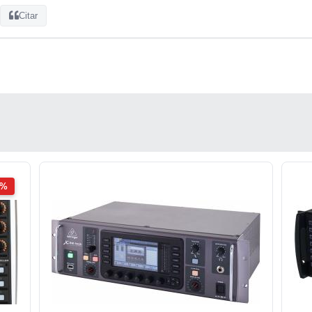
Citar
2%