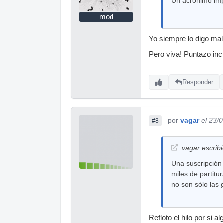
Un acrónimo imp
mod
Yo siempre lo digo ma
Pero viva! Puntazo incr
Responder
por
vagar
el 23/
#8
vagar escribi
Una suscripción 
miles de partitu
no son sólo las 
Refloto el hilo por si a