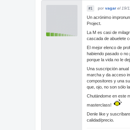
por
vagar
el 19/
#1
Un acrónimo impronunc
Project.
La M es casi de milagr
cascada de abuelete ce
El mejor elenco de pro
habiendo pasado o no 
porque la vida no le de
Una suscripción anual 
marcha y da acceso inm
compositores y una sus
que, ojo, no son sólo l
Chutándome en este mom
masterclass!
Denle like y suscríban
calidad/precio.