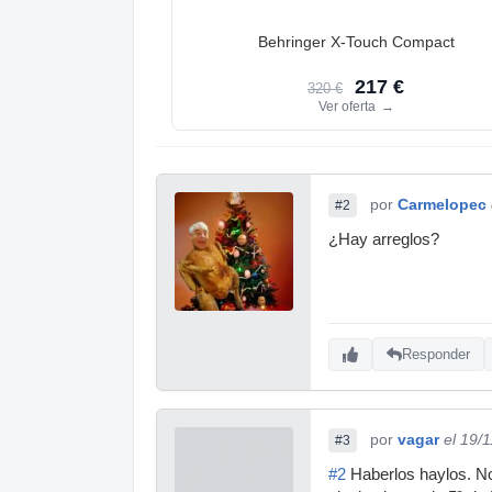
Behringer X-Touch Compact
217 €
320 €
Ver oferta
→
por
Carmelopec
#2
¿Hay arreglos?
Responder
por
vagar
el 19/
#3
#2
Haberlos haylos. No