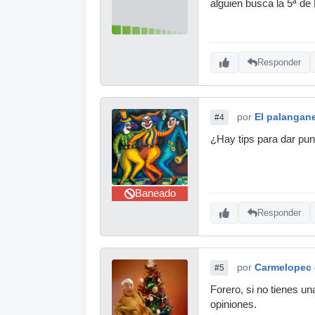
alguien busca la 5ª de
Responder
por
El palangan
#4
¿Hay tips para dar punc
Baneado
Responder
por
Carmelopec
#5
Forero, si no tienes u
opiniones.