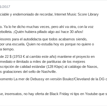
11/2017
iable y endemoniado de recordar, Internet Music Score Library
o. Ya lo he dicho muchas veces, pero ahí va otra, con la voz
bolleta. ¡Quién hubiera pillado algo así hace 30 años!
fesores para el autodidacta que todos acabamos siendo,
por una escuela. Quien no estudia hoy es porque no quiere o
ja tiempo.
de 22 $ (19'53 € al cambio este año) mantiene el proyecto en
ediato e ilimitado a miles de partituras de los mejores
cripción de calidad estándar (128 Kbps) al catálogo de Naxos,
as grabaciones del sello de Nashville.
ento La mer de Debussy en versión Boulez/Cleveland de la DG con el
se, insensatos, no hay oferta de Black Friday ni tips en Youtube que