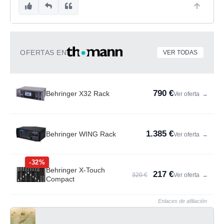
OFERTAS EN
VER TODAS
790 €
Behringer X32 Rack
Ver oferta
→
1.385 €
Behringer WING Rack
Ver oferta
→
-32%
Behringer X-Touch
217 €
320 €
Ver oferta
→
Compact
Enlaces de afiliación