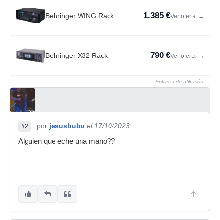
1.385 €
Behringer WING Rack
Ver oferta
→
790 €
Behringer X32 Rack
Ver oferta
→
Enlaces de afiliación
por
jesusbubu
el 17/10/2023
#2
Alguien que eche una mano??