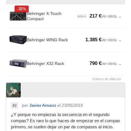
-32%
Behringer X-Touch
217 €
320 €
Ver oferta
→
Compact
1.385 €
Behringer WING Rack
Ver oferta
→
790 €
Behringer X32 Rack
Ver oferta
→
Enlaces de afiliación
por
Javier Arnanz
el 23/05/2019
#2
¿Y porque no empiezas la secuencia en el segundo
compas? Es raro lo que haces de empezar en el compas
primero, se suelen dejar un par de compases al inicio.