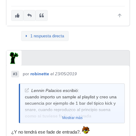
1 respuesta directa
por
robinette
el 23/05/2019
#3
Lennin Palacios escribió:
cuando importo un sample al playlist y creo una
secuencia por ejemplo de 1 bar del tipico kick y
snare, cuando reproduzco al principio suena
como si tuviese fade de entrada
Mostrar más
¿Y no tendrá ese fade de entrada?.