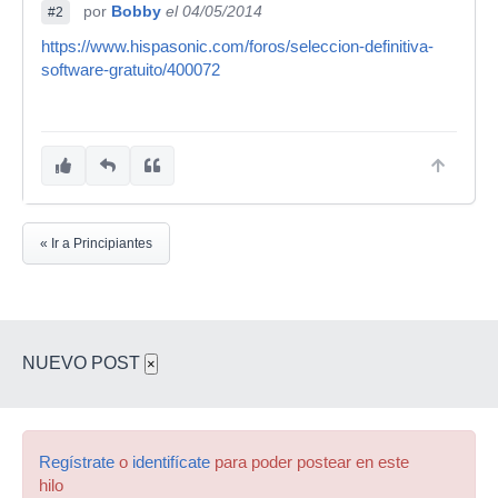
por
Bobby
el 04/05/2014
#2
https://www.hispasonic.com/foros/seleccion-definitiva-
software-gratuito/400072
« Ir a Principiantes
NUEVO POST
×
Regístrate
o
identifícate
para poder postear en este
hilo