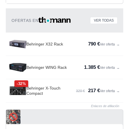
OFERTAS EN
VER TODAS
790 €
Behringer X32 Rack
Ver oferta
→
1.385 €
Behringer WING Rack
Ver oferta
→
-32%
Behringer X-Touch
217 €
320 €
Ver oferta
→
Compact
Enlaces de afiliación