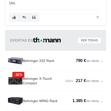
Usi.
OFERTAS EN
VER TODAS
790 €
Behringer X32 Rack
Ver oferta
→
-32%
Behringer X-Touch
217 €
320 €
Ver oferta
→
Compact
1.385 €
Behringer WING Rack
Ver oferta
→