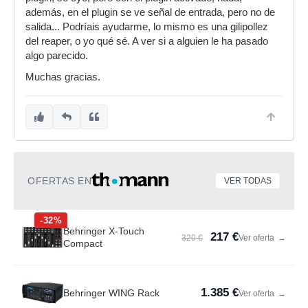
además, en el plugin se ve señal de entrada, pero no de
salida... Podríais ayudarme, lo mismo es una gilipollez
del reaper, o yo qué sé. A ver si a alguien le ha pasado
algo parecido.
Muchas gracias.
OFERTAS EN
VER TODAS
-32%
Behringer X-Touch
217 €
320 €
Ver oferta
→
Compact
1.385 €
Behringer WING Rack
Ver oferta
→