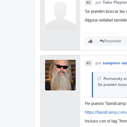
por
Tabu Playti
#2
Se pueden buscar las e
Alguna netlabel tambié
Responder
por
samplero lad
#3
Romansky esc
Se pueden buscar
He puesto "bandcamp cr
https://bandcamp.com
Incluso con el tag "fre