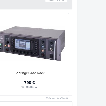
Behringer X32 Rack
790 €
Ver oferta
→
Enlaces de afiliación