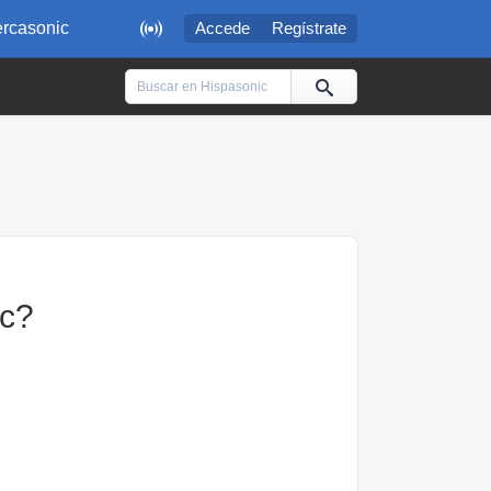

rcasonic
Accede
Regístrate
ac?