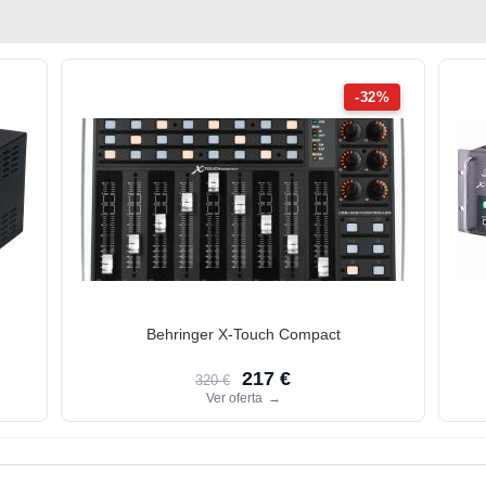
-32%
Behringer X-Touch Compact
217 €
320 €
Ver oferta
→