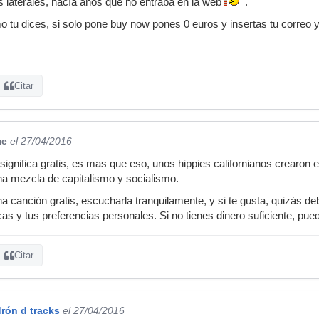
s laterales, hacía años que no entraba en la web
.
o tu dices, si solo pone buy now pones 0 euros y insertas tu correo y
Citar
me
el 27/04/2016
gnifica gratis, es mas que eso, unos hippies californianos crearon es
una mezcla de capitalismo y socialismo.
 canción gratis, escucharla tranquilamente, y si te gusta, quizás de
s y tus preferencias personales. Si no tienes dinero suficiente, pued
Citar
rón d tracks
el 27/04/2016