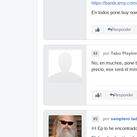
https://bandcamp.com/
En todos pone buy no
Responder
por
Tabu Playti
#4
No, en muchos, pone bu
precio, ese será el mí
1
Responder
por
samplero lad
#5
#4
Ep lo he encontrado,