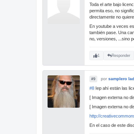
Toda el arte bajo lice
permita eso, no signifi
directamente no quier
En youtube a veces eso
también pase. Una can
no, versiones, ...sino 
1
Responder
por
samplero lad
#9
#8
Iep ahí están las l
[ Imagen externa no dis
[ Imagen externa no dis
http://creativecommons
En el caso de este disc