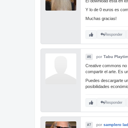
El download está en lo
Y lo de 0 euros es com
Muchas gracias!
Responder
por
Tabu Playti
#6
Creative commons no si
compartir el arte. Es 
Puedes descargarte una
posibilidades económica
Responder
por
samplero lad
#7