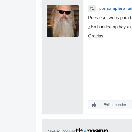
por
samplero lad
#1
Pues eso, webs para b
¿En bandcamp hay algún
Gracias!
Responder
OFERTAS EN