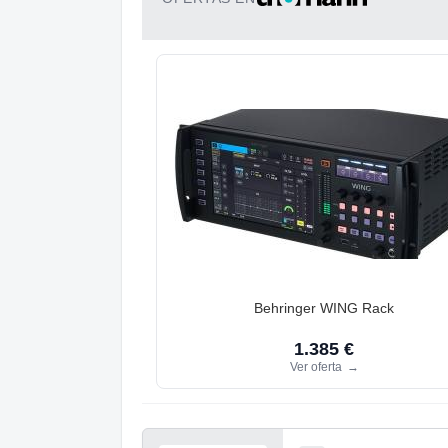
Behringer WING Rack
1.385 €
Ver oferta
→