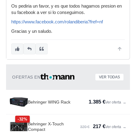
Os pediria un favor, y es que todos hagamos presion en
su facebook a ver si lo conseguimos.
https://www.facebook.com/rolandiberia?fref=nf
Gracias y un saludo.
OFERTAS EN
VER TODAS
1.385 €
Behringer WING Rack
Ver oferta
→
-32%
Behringer X-Touch
217 €
320 €
Ver oferta
→
Compact