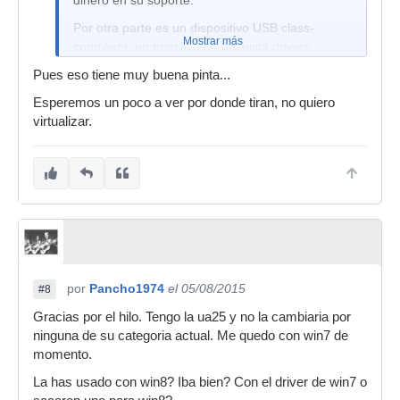
dinero en su soporte.
Por otra parte es un dispositivo USB class-
Mostrar más
compliant, en principio no necesita drivers
especiales, ni siquiera en el modo avanzado. No
Pues eso tiene muy buena pinta...
sé si con los drivers de otro dispositivo class-
Esperemos un poco a ver por donde tiran, no quiero
compliant se podría llegar a hacer funcionar en
virtualizar.
Windows 10.
En Linux me consta que la UA-25 usa drivers
genéricos class-compliant sin problemas, así que
siempre va a estar soportada. Alguna ventaja
tenía que tener el software libre, además de ser
gratis.
Edito: aquí hay un driver genérico class-
compliant para Windows que parece que
por
Pancho1974
el 05/08/2015
también va a portarse a Windows 10,
#8
probablemente podrás usarlo con la UA-25.
Gracias por el hilo. Tengo la ua25 y no la cambiaria por
ninguna de su categoria actual. Me quedo con win7 de
http://www.thesycon.de/eng/usb_audiodriver.shtml
momento.
Vuelvo a editar: parece que ese driver es para
La has usado con win8? Iba bien? Con el driver de win7 o
venderlo a fabricantes, no a usuario final. A lo