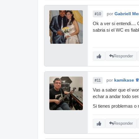
por
Gabriell M
#10
Ok a ver si entendi....
sabria si el WC es fiabl
Responder
por
kamikase ♕
#11
Vas a saber que el wor
echar a andar todo sera
Si tienes problemas o
Responder