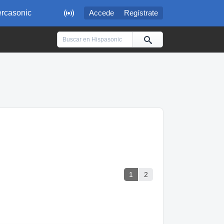

rcasonic
Accede
Regístrate
1
2