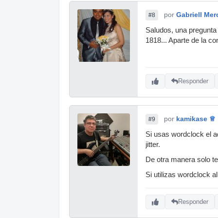
por
Gabriell Me
#8
Saludos, una pregunta 
1818... Aparte de la c
Responder
por
kamikase ♕
#9
Si usas wordclock el a
jitter.
De otra manera solo te
Si utilizas wordclock a
Responder