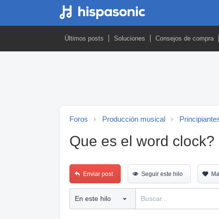
Últimos posts
Soluciones
Consejos de compra
Foros
Producción musical
Principiante
Que es el word clock?
Enviar post
Seguir este hilo
Ma