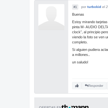
por
turbokid
el 
#1
Buenas
Estoy mirando tarjetas
pinta M- AUDIO DELTA 
clock", al principio pe
viendo la foto se ven
completo.
Si alguien pudiera acla
a millones..
un saludo!
Responder
OFERTAS EN