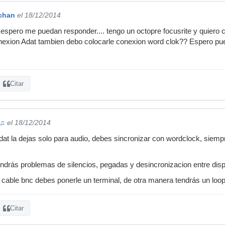
rchan
el 18/12/2014
espero me puedan responder.... tengo un octopre focusrite y quiero 
onexion Adat tambien debo colocarle conexion word clok?? Espero pu
Citar
 ♫
el 18/12/2014
dat la dejas solo para audio, debes sincronizar con wordclock, siemp
ndrás problemas de silencios, pegadas y desincronizacion entre disp
l cable bnc debes ponerle un terminal, de otra manera tendrás un loop
Citar