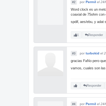
por
Perrnil
el 24
#2
Word clock es un metod
coaxial de 75ohm con c
spdif, aes/ebu, y adat 
1
Responder
por
turbokid
el 
#3
gracias FaNo pero que
vamos, cuales son las 
Responder
por
Perrnil
el 24
#4