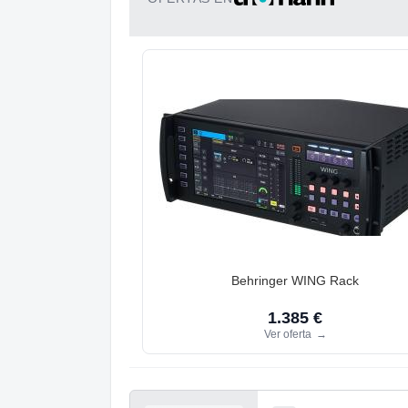
Behringer WING Rack
1.385 €
Ver oferta
→