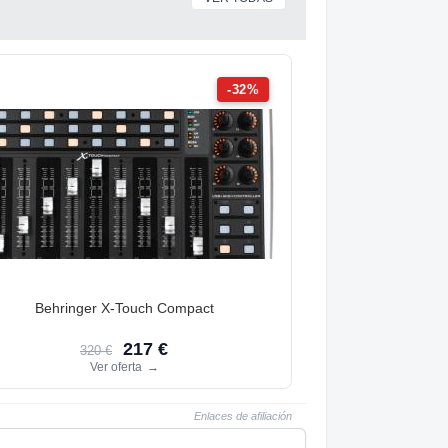
-32%
Behringer X-Touch Compact
217 €
320 €
Ver oferta
→
Enlaces de afiliación