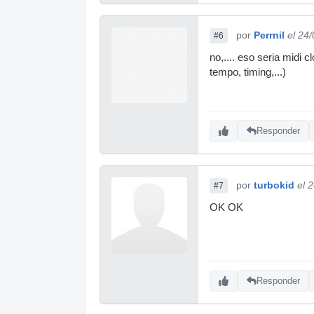
por
Perrnil
el 24
#6
no,.... eso seria midi 
tempo, timing,...)
Responder
por
turbokid
el 
#7
OK OK
Responder