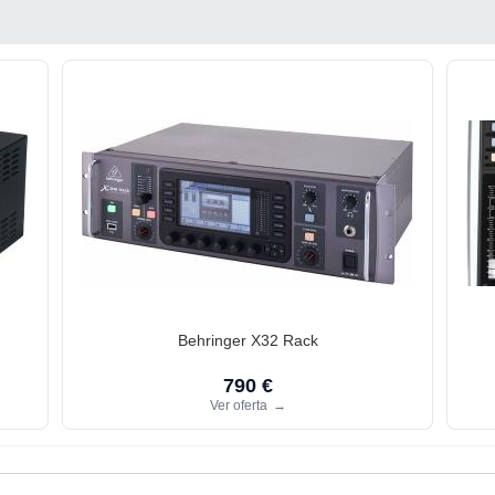
Behringer X32 Rack
790 €
Ver oferta
→