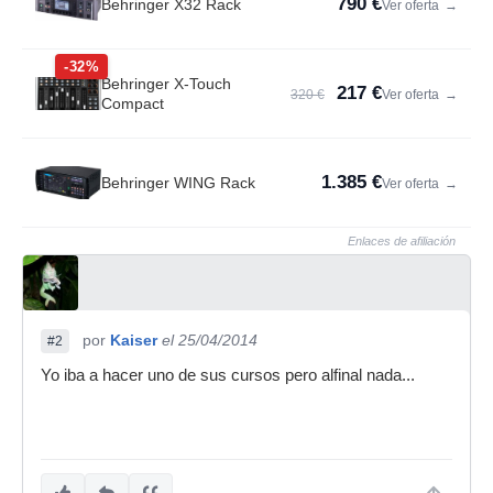
790 €
Behringer X32 Rack
Ver oferta
→
-32%
Behringer X-Touch
217 €
320 €
Ver oferta
→
Compact
1.385 €
Behringer WING Rack
Ver oferta
→
Enlaces de afiliación
por
Kaiser
el 25/04/2014
#2
Yo iba a hacer uno de sus cursos pero alfinal nada...