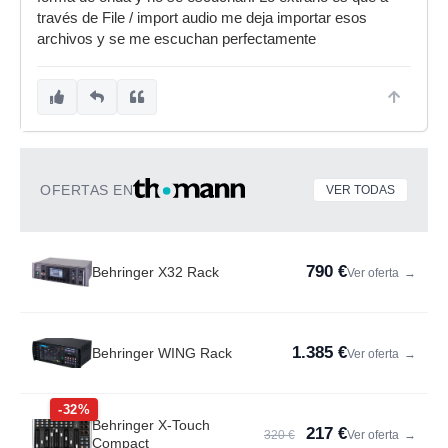
través de File / import audio me deja importar esos
archivos y se me escuchan perfectamente
OFERTAS EN
VER TODAS
790 €
Behringer X32 Rack
Ver oferta
→
1.385 €
Behringer WING Rack
Ver oferta
→
-32%
Behringer X-Touch
217 €
320 €
Ver oferta
→
Compact