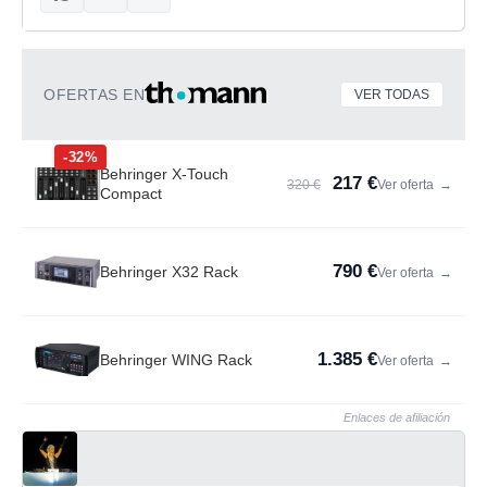
OFERTAS EN
VER TODAS
-32%
Behringer X-Touch
217 €
320 €
Ver oferta
→
Compact
790 €
Behringer X32 Rack
Ver oferta
→
1.385 €
Behringer WING Rack
Ver oferta
→
Enlaces de afiliación