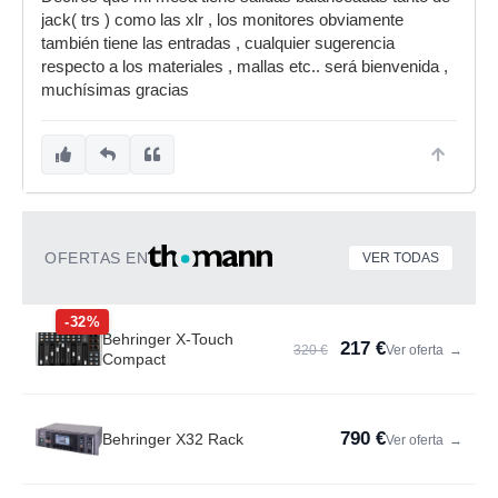
jack( trs ) como las xlr , los monitores obviamente
también tiene las entradas , cualquier sugerencia
respecto a los materiales , mallas etc.. será bienvenida ,
muchísimas gracias
OFERTAS EN
VER TODAS
-32%
Behringer X-Touch
217 €
320 €
Ver oferta
→
Compact
790 €
Behringer X32 Rack
Ver oferta
→