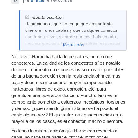
por
e_mac
el 19/07/2015
#8
mutate escribió:
Resumiendo , que no tengo que gastar tanto
dinero en unos cables y que cualquier conector
que tenga sirve , siempre que sea balanceado ,
muchas gracias a todos por vuestras respuestas
Mostrar más
No, a ver, Harpo ha hablado de cables, pero no de
conectores. La calidad de los conectores sí es notable
desde el momento en el que éstos son los responsables
de una buena conexión con la resistencia óhmica más
baja y deben permanecer el mayor tiempo posible
inalterados, libres de óxido, corrosión, etc, para
garantizar una buena conducción. Por otro lado es un
componente sometido a esfuerzos mecánicos, torsiones
y demás: ¿quién siendo guitarrista no se ha pisado el
cable alguna vez? El que sufre las consecuencias en la
mayoría de los casos, es el conector, macho o hembra.
Yo tengo la misma opinión que Harpo con respecto al
cable, no hace falta pagar el oro y el moro por él,