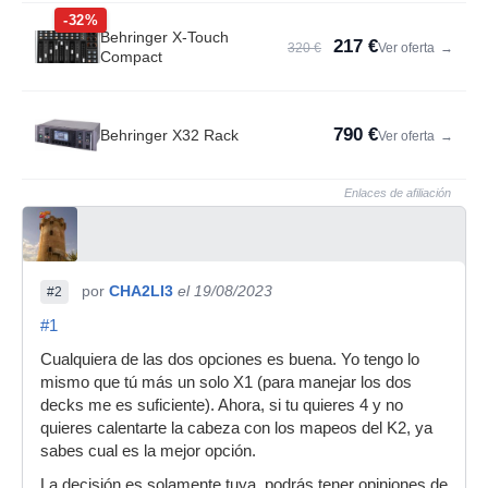
-32%
Behringer X-Touch
217 €
320 €
Ver oferta
→
Compact
790 €
Behringer X32 Rack
Ver oferta
→
Enlaces de afiliación
por
CHA2LI3
el 19/08/2023
#2
#1
Cualquiera de las dos opciones es buena. Yo tengo lo
mismo que tú más un solo X1 (para manejar los dos
decks me es suficiente). Ahora, si tu quieres 4 y no
quieres calentarte la cabeza con los mapeos del K2, ya
sabes cual es la mejor opción.
La decisión es solamente tuya, podrás tener opiniones de