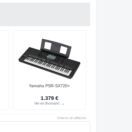
Yamaha PSR-SX720+
1.379 €
Ver en thomann
→
Enlaces de afiliación