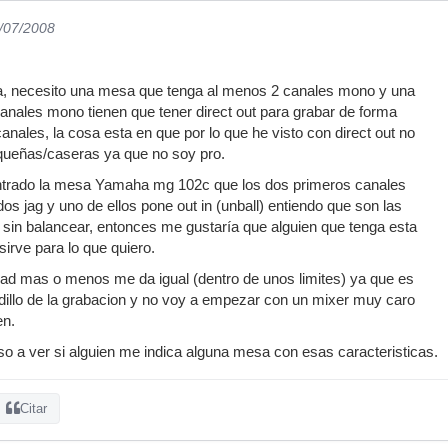
6/07/2008
da, necesito una mesa que tenga al menos 2 canales mono y una
canales mono tienen que tener direct out para grabar de forma
nales, la cosa esta en que por lo que he visto con direct out no
ueñas/caseras ya que no soy pro.
trado la mesa Yamaha mg 102c que los dos primeros canales
os jag y uno de ellos pone out in (unball) entiendo que son las
 sin balancear, entonces me gustaría que alguien que tenga esta
irve para lo que quiero.
dad mas o menos me da igual (dentro de unos limites) ya que es
illo de la grabacion y no voy a empezar con un mixer muy caro
en.
eso a ver si alguien me indica alguna mesa con esas caracteristicas.
Citar