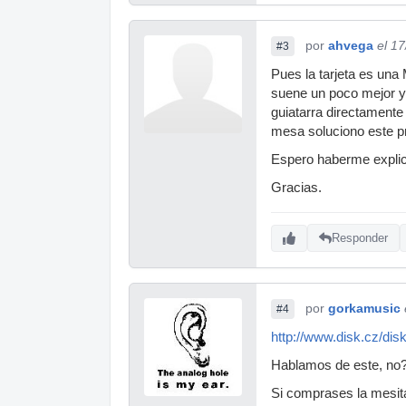
por
ahvega
el 1
#3
Pues la tarjeta es una
suene un poco mejor y
guiatarra directamente 
mesa soluciono este p
Espero haberme expli
Gracias.
Responder
por
gorkamusic
#4
http://www.disk.cz/di
Hablamos de este, no
Si comprases la mesita