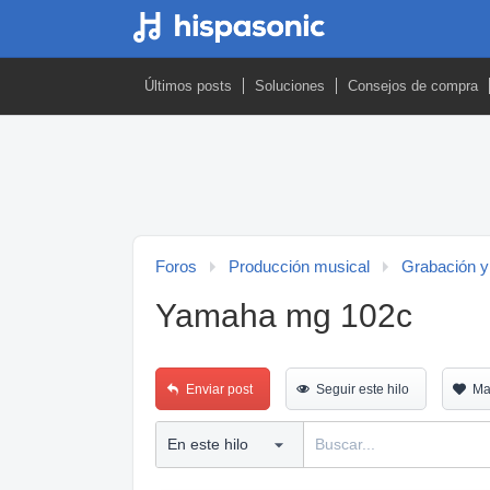
Últimos posts
Soluciones
Consejos de compra
Foros
Producción musical
Grabación y
Yamaha mg 102c
Enviar post
Seguir este hilo
Ma