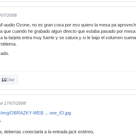
7/07/2008
 M-audio Ozone, no es gran cosa por eso quiero la mesa pa aprovech
a que cuando he grabado algun directo que estaba pasado por mesa s
a la tarjeta entra muy fuerte y se satura y si le bajo el volumen suen
roblema.
cado.
Citar
el 17/07/2008
sk/img/OBRAZKY-WEB ... one_IO.jpg
?
, deberías conectarla a la entrada jack estéreo,