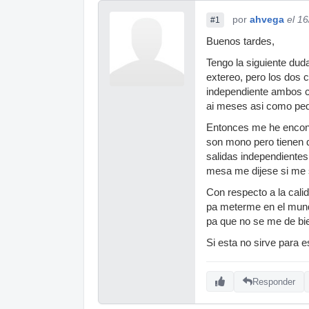
por
ahvega
el 1
#1
Buenos tardes,
Tengo la siguiente du
extereo, pero los dos 
independiente ambos ca
ai meses asi como peq
Entonces me he encon
son mono pero tienen d
salidas independientes
mesa me dijese si me s
Con respecto a la cali
pa meterme en el mund
pa que no se me de bi
Si esta no sirve para 
Responder