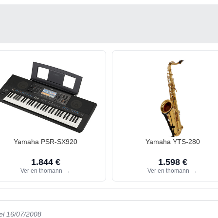
Yamaha PSR-SX920
Yamaha YTS-280
1.844 €
1.598 €
Ver en thomann
→
Ver en thomann
→
el 16/07/2008