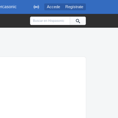

rcasonic
Accede
Regístrate