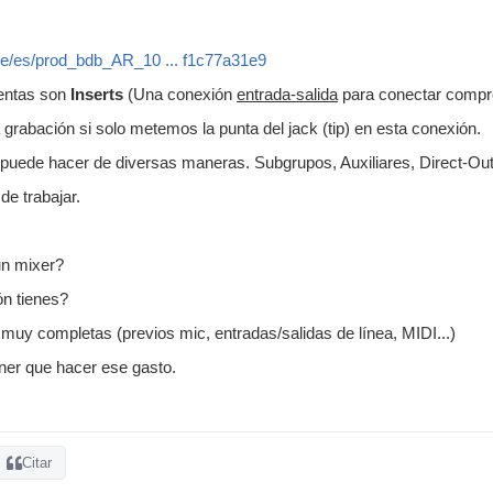
de/es/prod_bdb_AR_10 ... f1c77a31e9
entas son
Inserts
(Una conexión
entrada-salida
para conectar compre
 grabación si solo metemos la punta del jack (tip) en esta conexión.
uede hacer de diversas maneras. Subgrupos, Auxiliares, Direct-Outs,
de trabajar.
un mixer?
ón tienes?
 muy completas (previos mic, entradas/salidas de línea, MIDI...)
ener que hacer ese gasto.
Citar