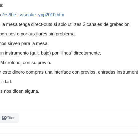
e:
de/es/the_sssnake_ypp2010.htm
la mesa tenga direct-outs si solo utilizas 2 canales de grabación
grupos o por auxiliares sin problema.
nos sirven para la mesa:
 instrumento (guit, bajo) por "línea" directamente,
 Micrófono, con su previo.
este dinero compras una interface con previos, entradas instrumento
ilidad.
s nos dicen alguna.
Citar