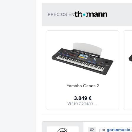
PRECIOS EN
Yamaha Genos 2
3.849 €
Ver en thomann
→
por
gorkamusic
#2