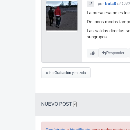
por
bola8
el 17/
#5
La mesa esa no es lo qu
De todos modos tampo
Las salidas directas s
subgrupos.
Responder
« Ir a Grabación y mezcla
NUEVO POST
×
Regístrate
o
identifícate
para poder postear e