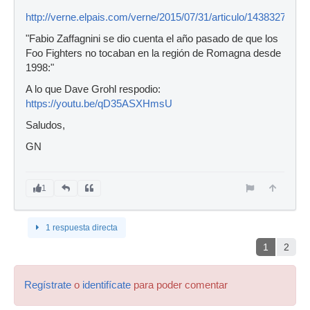
http://verne.elpais.com/verne/2015/07/31/articulo/1438327704
"Fabio Zaffagnini se dio cuenta el año pasado de que los
Foo Fighters no tocaban en la región de Romagna desde
1998:"
A lo que Dave Grohl respodio:
https://youtu.be/qD35ASXHmsU
Saludos,
GN
1
1 respuesta directa
1
2
Regístrate
o
identifícate
para poder comentar