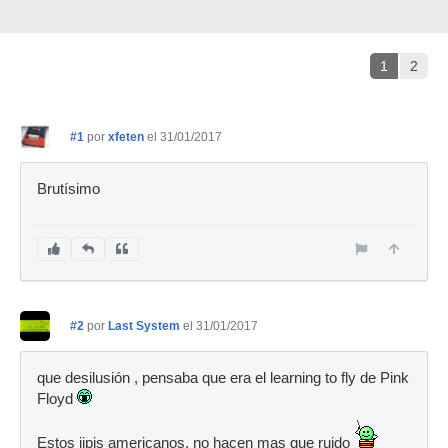
1
2
#1
por
xfeten
el 31/01/2017
Brutísimo
#2
por
Last System
el 31/01/2017
que desilusión , pensaba que era el learning to fly de Pink
Floyd
Estos jipis americanos, no hacen mas que ruido