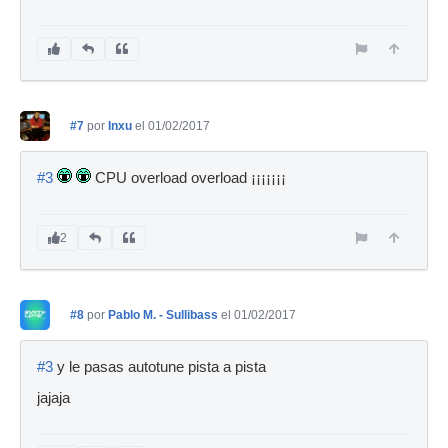
#7
por
Inxu
el 01/02/2017
#3
CPU overload overload ¡¡¡¡¡¡¡
2
#8
por
Pablo M. - Sullibass
el 01/02/2017
#3
y le pasas autotune pista a pista
jajaja