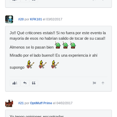
#20
por
KFK101
el 03/02/2017
Jo!! Qué criticones estais!! Si no fuera por este evento la
mayoría de esos no habrían salido de tocar de su casa!!
Almenos se lo pasan bien
Miradlo por el lado bueno!! Es una experiencia ir ahí
supongo
1
#21
por
OptiMuff Prime
el 04/02/2017
Yo tengo opiniones encontradas.