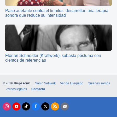
Paso adelante contra el tinnitus: desarrollan una terapia
sonora que reduce su intensidad
Florian Schneider (Kraftwerk): subasta póstuma con
cientos de referencias
© 2026
Hispasonic
Sonic Network
Vende tu equipo
Quiénes somos
Avisos legales
Contacto