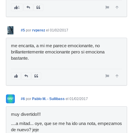
1
#5
por
rvperez
el 01/02/2017
me encanta, a mi me parece emocionante, no
brillantentemente emocionante pero si emociona
bastante.
#6
por
Pablo M. - Sullibass
el 01/02/2017
muy divertido!!!
....a mitad... oye, que se me ha ido una nota, empezamos
de nuevo? jeje