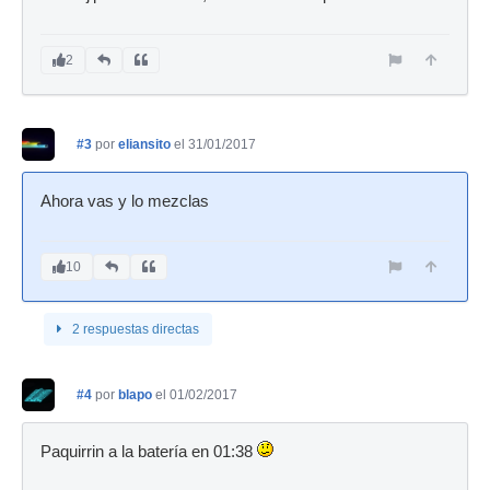
2
#3
por
eliansito
el 31/01/2017
Ahora vas y lo mezclas
10
2 respuestas directas
#4
por
blapo
el 01/02/2017
Paquirrin a la batería en 01:38