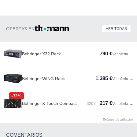
OFERTAS EN
VER TODAS
790 €
Behringer X32 Rack
Ver oferta
→
1.385 €
Behringer WING Rack
Ver oferta
→
-32%
217 €
Behringer X-Touch Compact
320 €
Ver oferta
→
Enlaces de afiliación
COMENTARIOS