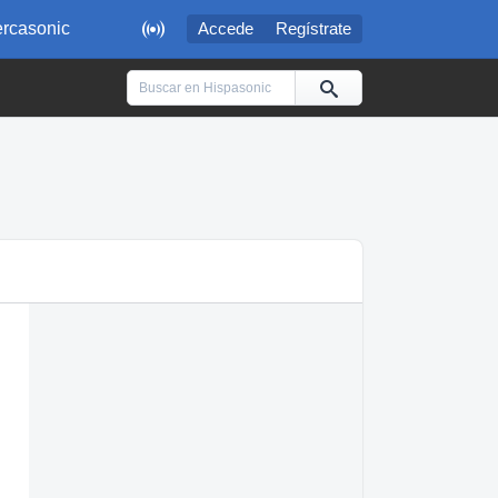

rcasonic
Accede
Regístrate