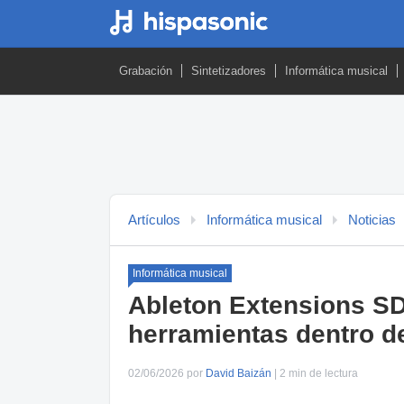
Grabación
Sintetizadores
Informática musical
Artículos
Informática musical
Noticias
Informática musical
Ableton Extensions SD
herramientas dentro de
02/06/2026 por
David Baizán
| 2 min de lectura