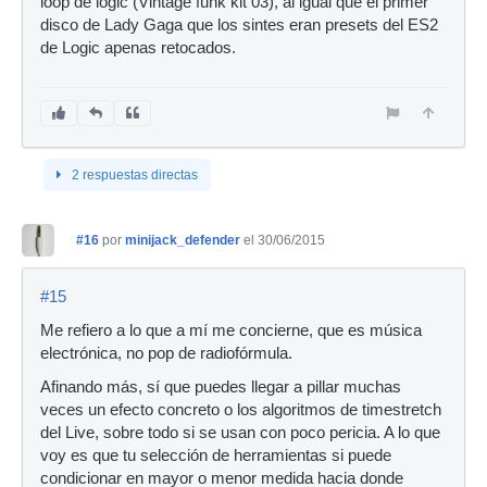
loop de logic (Vintage funk kit 03), al igual que el primer
disco de Lady Gaga que los sintes eran presets del ES2
de Logic apenas retocados.
2 respuestas directas
#16
por
minijack_defender
el 30/06/2015
#15
Me refiero a lo que a mí me concierne, que es música
electrónica, no pop de radiofórmula.
Afinando más, sí que puedes llegar a pillar muchas
veces un efecto concreto o los algoritmos de timestretch
del Live, sobre todo si se usan con poco pericia. A lo que
voy es que tu selección de herramientas si puede
condicionar en mayor o menor medida hacia donde