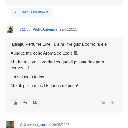
1 respuesta directa
#11
por
PedroAntonio
el 29/06/2015
jajajaja, Perfume Live !!!, a mi me gusta como huele.
Aunque me eche Aroma de Logic !!!.
Madre mia yo la verdad es que digo tonterías pero
vamos....!
Un saludo a todos.
Me alegro por los Usuarios de push!
#12
por
rod_zero
el 29/06/2015