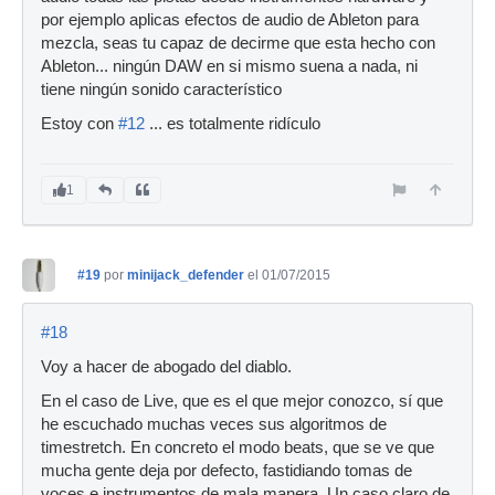
por ejemplo aplicas efectos de audio de Ableton para
mezcla, seas tu capaz de decirme que esta hecho con
Ableton... ningún DAW en si mismo suena a nada, ni
tiene ningún sonido característico
Estoy con
#12
... es totalmente ridículo
1
#19
por
minijack_defender
el 01/07/2015
#18
Voy a hacer de abogado del diablo.
En el caso de Live, que es el que mejor conozco, sí que
he escuchado muchas veces sus algoritmos de
timestretch. En concreto el modo beats, que se ve que
mucha gente deja por defecto, fastidiando tomas de
voces e instrumentos de mala manera. Un caso claro de