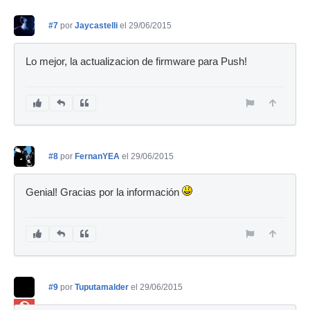
#7
por
Jaycastelli
el 29/06/2015
Lo mejor, la actualizacion de firmware para Push!
#8
por
FernanYEA
el 29/06/2015
Genial! Gracias por la información
#9
por
Tuputamalder
el 29/06/2015