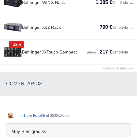
1.385 €
Behringer WING Rack
Ver oferta
→
790 €
Behringer X32 Rack
Ver oferta
→
-32%
217 €
Behringer X-Touch Compact
320 €
Ver oferta
→
Enlaces de afiliación
COMENTARIOS
#1
por
Foto35
el 02/06/2025
Muy Bien gracias