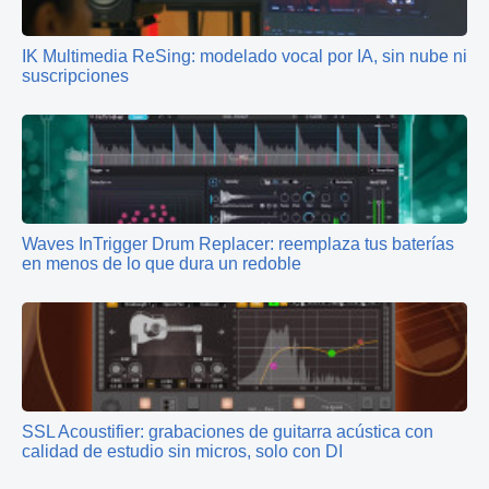
IK Multimedia ReSing: modelado vocal por IA, sin nube ni
suscripciones
Waves InTrigger Drum Replacer: reemplaza tus baterías
en menos de lo que dura un redoble
SSL Acoustifier: grabaciones de guitarra acústica con
calidad de estudio sin micros, solo con DI