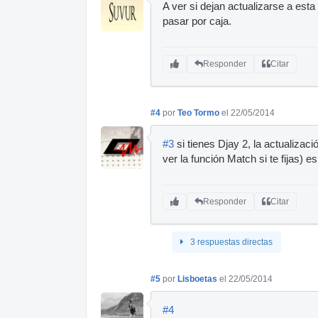
A ver si dejan actualizarse a esta
pasar por caja.
Responder
Citar
#4
por
Teo Tormo
el 22/05/2014
#3
si tienes Djay 2, la actualizaci
ver la función Match si te fijas) e
Responder
Citar
3 respuestas directas
#5
por
Lisboetas
el 22/05/2014
#4