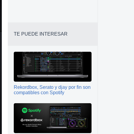
TE PUEDE INTERESAR
Rekordbox, Serato y djay por fin son
compatibles con Spotify