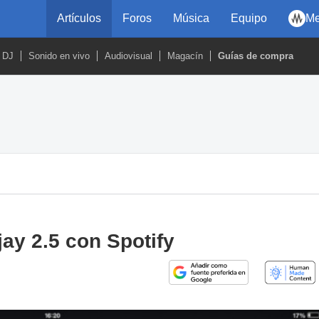
Artículos
Foros
Música
Equipo
Me
DJ
Sonido en vivo
Audiovisual
Magacín
Guías de compra
ay 2.5 con Spotify