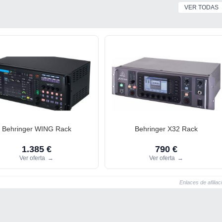
VER TODAS
Behringer WING Rack
Behringer X32 Rack
1.385 €
790 €
Ver oferta
→
Ver oferta
→
Enlaces de afiliac