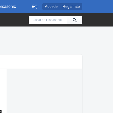

rcasonic
Accede
Regístrate