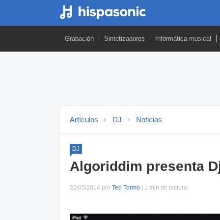
Grabación
Sintetizadores
Informática musical
Artículos
DJ
Noticias
DJ
Algoriddim presenta Dj
22/05/2014 por
Teo Tormo
| 1 min de lectura