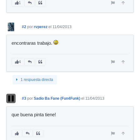
1
#2
por
rvperez
el 11/04/2013
encontraras trabajo.
4
1 respuesta directa
#3
por
Sadio Ba Fane (Fun4Funk)
el 11/04/2013
que buena pinta tiene!