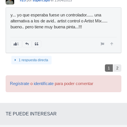
#25
por
supercapo
el 15/04/2013
y... yo que esperaba fuese un controlador...... una
alternativa a los de avid.. artist control o Artist Mix.....
bueno.. pero tiene muy buena pinta...!!!
1
1 respuesta directa
1
2
Regístrate
o
identifícate
para poder comentar
TE PUEDE INTERESAR