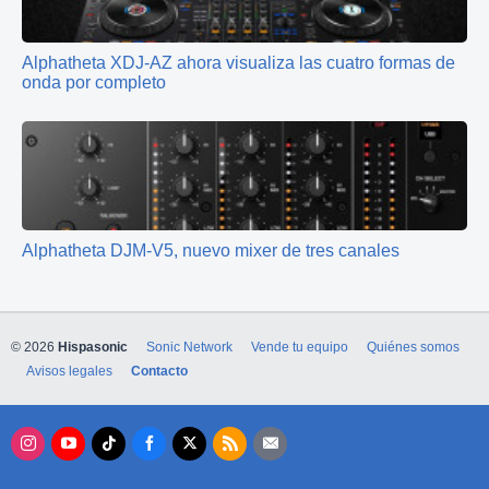
Alphatheta XDJ-AZ ahora visualiza las cuatro formas de
onda por completo
Alphatheta DJM-V5, nuevo mixer de tres canales
© 2026
Hispasonic
Sonic Network
Vende tu equipo
Quiénes somos
Avisos legales
Contacto