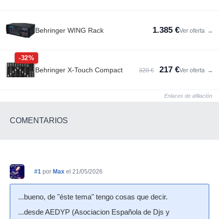
1.385 €
Behringer WING Rack
Ver oferta
→
-32%
217 €
Behringer X-Touch Compact
320 €
Ver oferta
→
Enlaces de afiliación
COMENTARIOS
#1
por
Max
el 21/05/2026
...bueno, de "éste tema" tengo cosas que decir.
...desde AEDYP (Asociacion Española de Djs y