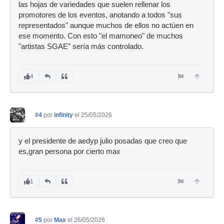
las hojas de variedades que suelen rellenar los
promotores de los eventos, anotando a todos "sus
representados" aunque muchos de ellos no actúen en
ese momento. Con esto "el mamoneo" de muchos
"artistas SGAE" sería más controlado.
4
#4
por
infinity
el 25/05/2026
y el presidente de aedyp julio posadas que creo que
es,gran persona por cierto max
1
#5
por
Max
el 26/05/2026