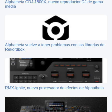
Alphatheta CDJ-1500X, nuevo reproductor DJ de gama
media
Alphatheta vuelve a tener problemas con las librerías de
Rekordbox
RMX-Ignite, nuevo procesador de efectos de Alphatheta