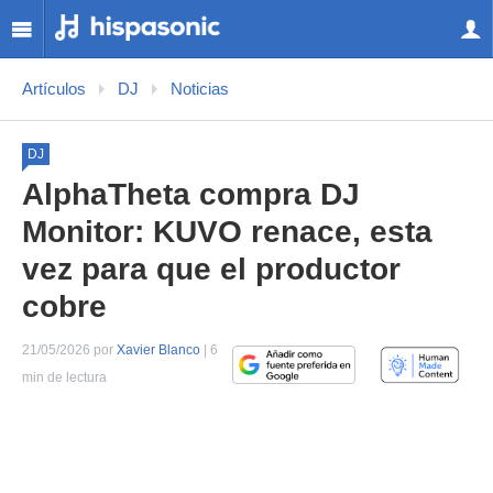
Artículos
DJ
Noticias
DJ
AlphaTheta compra DJ
Monitor: KUVO renace, esta
vez para que el productor
cobre
21/05/2026 por
Xavier Blanco
| 6
min de lectura