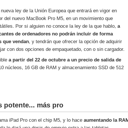
nueva ley de la Unión Europea que entrará en vigor en
ador del nuevo MacBook Pro M5, en un movimiento que
átiles. Por si alguien no conoce la ley de la que hablo,
a
bricantes de ordenadores no podrán incluir de forma
os que vendan
, y tendrán que ofrecer la opción de adquirir
jar con dos opciones de empaquetado, con o sin cargador.
ible
a partir del 22 de octubre a un precio de salida de
10 núcleos, 16 GB de RAM y almacenamiento SSD de 512
 potente... más pro
ama iPad Pro con el chip M5, y lo hace
aumentando la RA
uda le dará una dosis de empuje extra a las tabletas