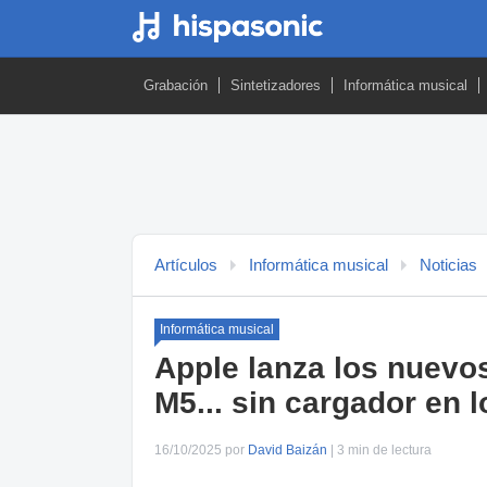
Grabación
Sintetizadores
Informática musical
Artículos
Informática musical
Noticias
Informática musical
Apple lanza los nuevo
M5... sin cargador en l
16/10/2025 por
David Baizán
| 3 min de lectura