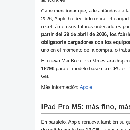
auriculares.
Cabe mencionar que, adelantándose a la 
2026, Apple ha decidido retirar el carg
repetirá con sus futuros ordenadores port
partir del 28 de abril de 2026, los fa
obligatoria cargadores con los equip
uno en el momento de la compra, o traba
El nuevo MacBook Pro M5 estará dispon
1829€
para el modelo base con CPU de 
GB.
Más información:
Apple
iPad Pro M5: más fino, más
En paralelo, Apple renueva también su g
de salida hasta los 12 GB
, lo que sin d