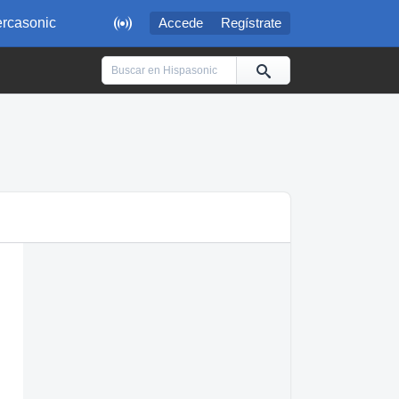

rcasonic
Accede
Regístrate