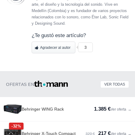
arte, el diseño y la tecnología del sonido. Vive en
Medellín (Colombia) y es fundador de varios proyectos
relacionados con lo sonoro, como Éter Lab, Sonic Field
y Designing Sound.
¿Te gustó este artículo?
3
Agradecer al autor
OFERTAS EN
VER TODAS
1.385 €
Behringer WING Rack
Ver oferta
→
-32%
217 €
Behringer X-Touch Compact
320 €
Ver oferta
→