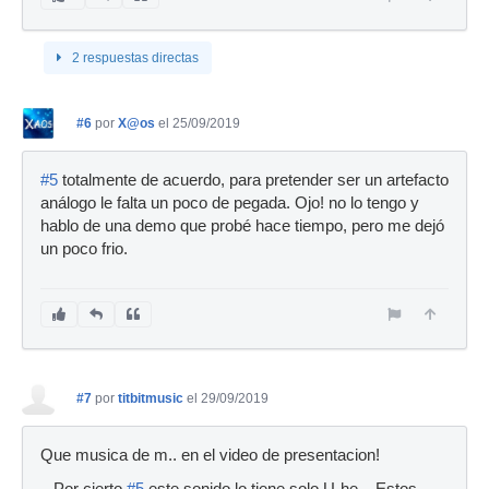
2 respuestas directas
#6
por
X@os
el 25/09/2019
#5
totalmente de acuerdo, para pretender ser un artefacto
análogo le falta un poco de pegada. Ojo! no lo tengo y
hablo de una demo que probé hace tiempo, pero me dejó
un poco frio.
#7
por
titbitmusic
el 29/09/2019
Que musica de m.. en el video de presentacion!
.. Por cierto
#5
este sonido lo tiene solo U-he .. Estos