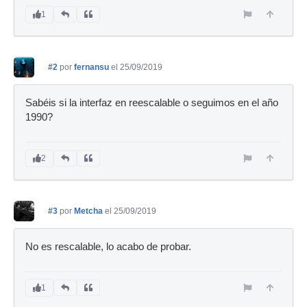
1
#2
por
fernansu
el 25/09/2019
Sabéis si la interfaz en reescalable o seguimos en el año
1990?
2
#3
por
Metcha
el 25/09/2019
No es rescalable, lo acabo de probar.
1