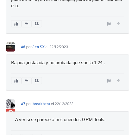
ello.
#6
por
Jen SX
el 22/12/2023
Bajada ,instalada y no probada que son la 1:24 .
#7
por
breakbeat
el 22/12/2023
Ban
A ver si se parece a mis queridos GRM Tools.