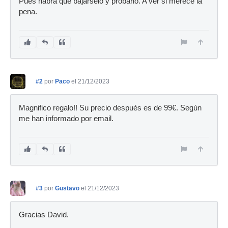
Pues habrá que bajárselo y probarlo. A ver si merece la
pena.
#2
por
Paco
el 21/12/2023
Magnifico regalo!! Su precio después es de 99€. Según
me han informado por email.
#3
por
Gustavo
el 21/12/2023
Gracias David.