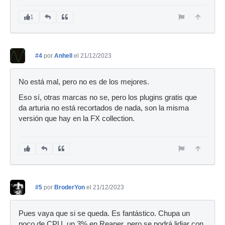
1
#4
por
Anhell
el 21/12/2023
No está mal, pero no es de los mejores.
Eso sí, otras marcas no se, pero los plugins gratis que
da arturia no está recortados de nada, son la misma
versión que hay en la FX collection.
#5
por
BroderYon
el 21/12/2023
Pues vaya que si se queda. Es fantástico. Chupa un
poco de CPU, un 3% en Reaper, pero se podrá lidiar con