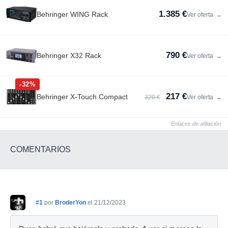
1.385 €
Behringer WING Rack
Ver oferta
→
790 €
Behringer X32 Rack
Ver oferta
→
-32%
217 €
Behringer X-Touch Compact
320 €
Ver oferta
→
Enlaces de afiliación
COMENTARIOS
#1
por
BroderYon
el 21/12/2023