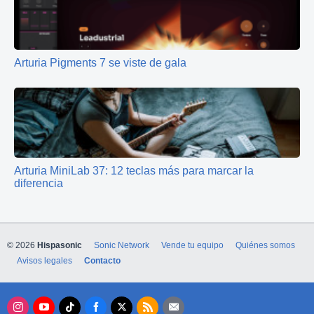
Arturia Pigments 7 se viste de gala
Arturia MiniLab 37: 12 teclas más para marcar la
diferencia
© 2026
Hispasonic
Sonic Network
Vende tu equipo
Quiénes somos
Avisos legales
Contacto