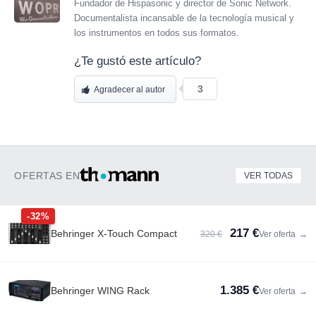
Fundador de Hispasonic y director de Sonic Network.
Documentalista incansable de la tecnología musical y
los instrumentos en todos sus formatos.
¿Te gustó este artículo?
3
Agradecer al autor
OFERTAS EN
VER TODAS
-32%
217 €
Behringer X-Touch Compact
320 €
Ver oferta
→
1.385 €
Behringer WING Rack
Ver oferta
→