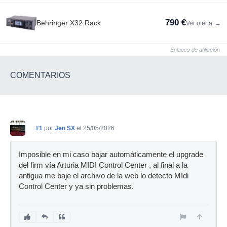
790 €
Behringer X32 Rack
Ver oferta
→
Enlaces de afiliación
COMENTARIOS
#1
por
Jen SX
el 25/05/2026
Imposible en mi caso bajar automáticamente el upgrade
del firm vía Arturia MIDI Control Center , al final a la
antigua me baje el archivo de la web lo detecto MIdi
Control Center y ya sin problemas.