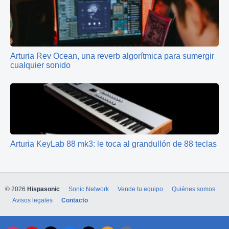
Arturia Rev Ocean, una reverb algorítmica para sumergir
cualquier sonido
Arturia KeyLab 88 mk3: le toca al grandullón de 88 teclas
© 2026
Hispasonic
Sonic Network
Vende tu equipo
Quiénes somos
Avisos legales
Contacto