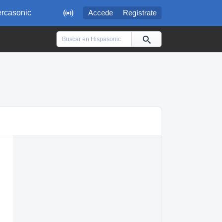

rcasonic
Accede
Regístrate