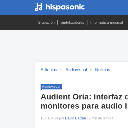
Grabación
Sintetizadores
Informática musical
Artículos
Audiovisual
Noticias
Audiovisual
Audient Oria: interfaz
monitores para audio 
18/01/2024 por
David Baizán
| 2 min de lectura