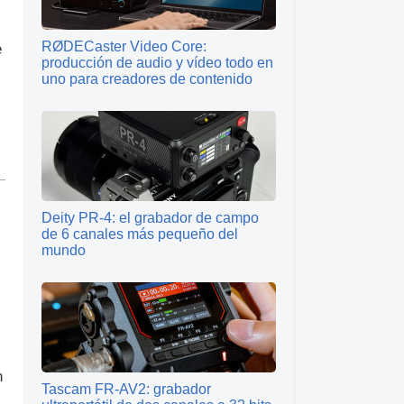
RØDECaster Video Core:
e
producción de audio y vídeo todo en
uno para creadores de contenido
Deity PR‑4: el grabador de campo
de 6 canales más pequeño del
mundo
n
Tascam FR-AV2: grabador