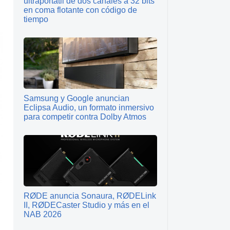
ultraportátil de dos canales a 32 bits
en coma flotante con código de
tiempo
Samsung y Google anuncian
Eclipsa Audio, un formato inmersivo
para competir contra Dolby Atmos
RØDE anuncia Sonaura, RØDELink
II, RØDECaster Studio y más en el
NAB 2026