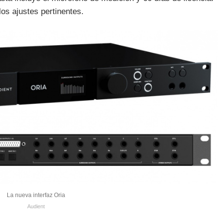
los ajustes pertinentes.
La nueva interfaz Oria
Audient