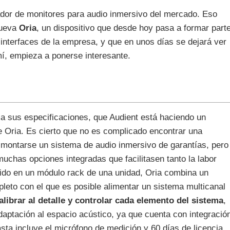
lador de monitores para audio inmersivo del mercado. Eso
nueva
Oria
, un dispositivo que desde hoy pasa a formar part
interfaces de la empresa, y que en unos días se dejará ver
, empieza a ponerse interesante.
ma sus especificaciones, que Audient está haciendo un
e Oria. Es cierto que no es complicado encontrar una
 montarse un sistema de audio inmersivo de garantías, pero
uchas opciones integradas que facilitasen tanto la labor
cido en un módulo rack de una unidad, Oria combina un
leto con el que es posible alimentar un sistema multicanal
alibrar al detalle y controlar cada elemento del sistema
,
 adaptación al espacio acústico, ya que cuenta con integració
ta incluye el micrófono de medición y 60 días de licencia.