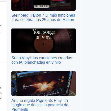
s
Steinberg Halion 7.5: más funciones
para celebrar los 25 años de Halion
n
.
Suno Vinyl: tus canciones creadas
con IA, planchadas en vinilo
a
s
l
Arturia regala Pigments Play, un
plugin que destila la potencia de
Pigments