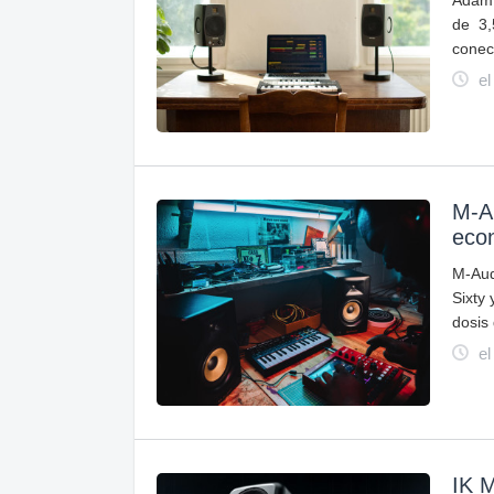
Adam 
de 3,
conec
el
M-Au
econ
M-Aud
Sixty
dosis
el
IK M