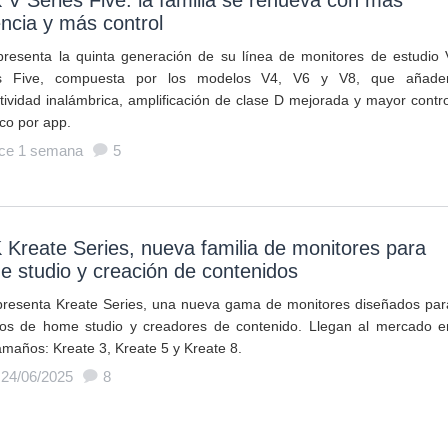
V Series Five: la familia se renueva con más
ncia y más control
resenta la quinta generación de su línea de monitores de estudio 
es Five, compuesta por los modelos V4, V6 y V8, que añade
tividad inalámbrica, amplificación de clase D mejorada y mayor contro
ico por app.
ce 1 semana
5
Kreate Series, nueva familia de monitores para
 studio y creación de contenidos
resenta Kreate Series, una nueva gama de monitores diseñados par
os de home studio y creadores de contenido. Llegan al mercado e
tamaños: Kreate 3, Kreate 5 y Kreate 8.
 24/06/2025
8