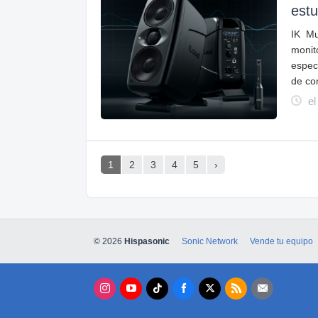
estu
IK Mu
moni
espec
de co
el
1
2
3
4
5
›
© 2026
Hispasonic
Sonic Network
Vende tu equipo