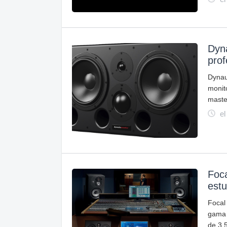
Dyna
prof
Dynau
moni
maste
el
Foca
est
Focal
gama 
de 3.