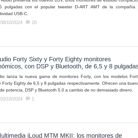
Audio presenta los nuevos D3V, unos monitores de estudio compacto
5 pulgadas con el popular tweeter D-ART AMT de la compañía 
tividad USB-C.
 08/10/2024
20
dio Forty Sixty y Forty Eighty monitores
ómicos, con DSP y Bluetooth, de 6,5 y 8 pulgada
io lanza la nueva gama de monitores Forty, con los modelos Fort
 y Forty Eighty de 6,5 y 8 pulgadas respectivamente. Ofrecen una buen
 de potencia, DSP y Bluetooth 5.0 a cambio de no demasiado dinero.
 02/10/2024
1
ultimedia iLoud MTM MKII: los monitores de