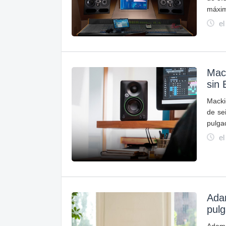
máxim
el
Mack
sin 
Macki
de se
pulga
el
Ada
pul