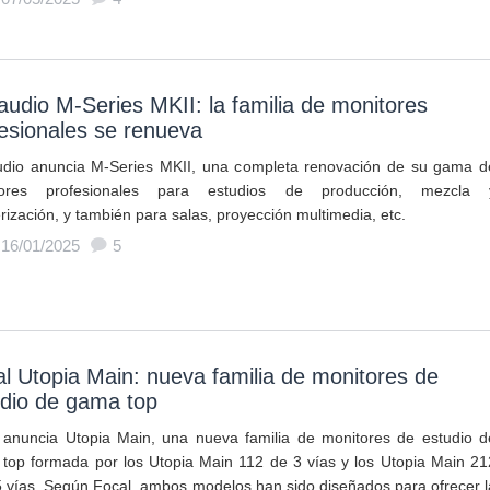
udio M-Series MKII: la familia de monitores
esionales se renueva
dio anuncia M-Series MKII, una completa renovación de su gama d
tores profesionales para estudios de producción, mezcla 
rización, y también para salas, proyección multimedia, etc.
 16/01/2025
5
l Utopia Main: nueva familia de monitores de
udio de gama top
 anuncia Utopia Main, una nueva familia de monitores de estudio d
top formada por los Utopia Main 112 de 3 vías y los Utopia Main 21
5 vías. Según Focal, ambos modelos han sido diseñados para ofrecer l