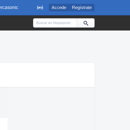

rcasonic
Accede
Regístrate