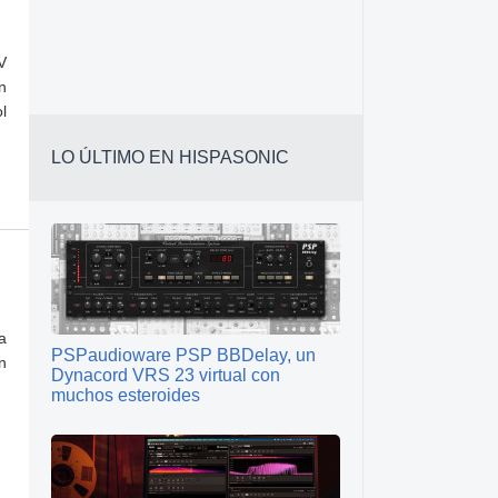
V
n
l
LO ÚLTIMO EN HISPASONIC
a
PSPaudioware PSP BBDelay, un
n
Dynacord VRS 23 virtual con
muchos esteroides