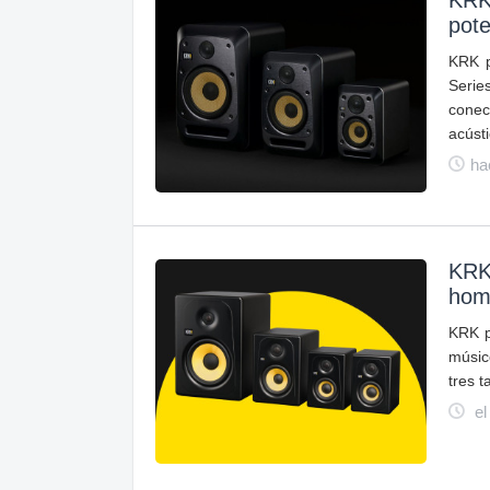
KRK 
pote
KRK p
Seri
conec
acúst
ha
KRK 
home
KRK p
músic
tres 
el