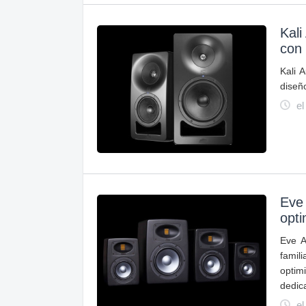
Kali
con 
Kali 
diseño
el
Eve 
opti
Eve A
famil
optim
dedic
el