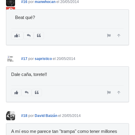
#16
por
manwhocan
el 20/05/2014
Ban
Beat qué?
1
#17
por
sapristico
el 20/05/2014
Dale caña, torete!!
#18
por
David Baizán
el 20/05/2014
A mí eso me parece tan "trampa" como tener millones