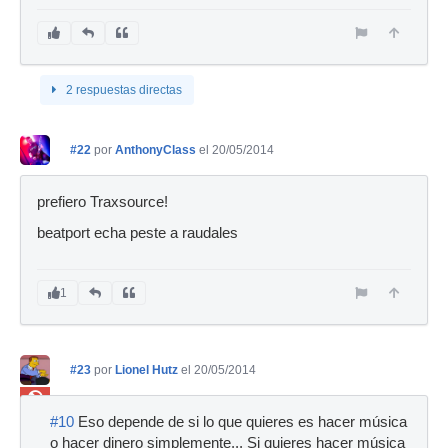
2 respuestas directas
#22
por
AnthonyClass
el 20/05/2014
prefiero Traxsource!
beatport echa peste a raudales
1
#23
por
Lionel Hutz
el 20/05/2014
Ban
#10
Eso depende de si lo que quieres es hacer música
o hacer dinero simplemente... Si quieres hacer música