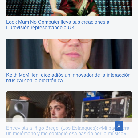
Look Mum No Computer lleva sus creaciones a
Eurovisión representando a UK
Keith McMillen: dice adiós un innovador de la interacción
musical con la electrónica
X
Entrevista a Íñigo Bregel (Los Estanques): «Mi padre era
un melómano y me contagió esa pasión por la música»