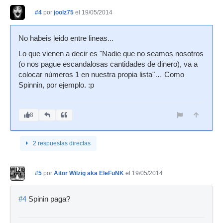
#4
por
joolz75
el 19/05/2014
No habeis leido entre lineas...
Lo que vienen a decir es "Nadie que no seamos nosotros
(o nos pague escandalosas cantidades de dinero), va a
colocar números 1 en nuestra propia lista"… Como
Spinnin, por ejemplo. :p
8
2 respuestas directas
#5
por
Aitor Wilzig aka EleFuNK
el 19/05/2014
#4
Spinin paga?