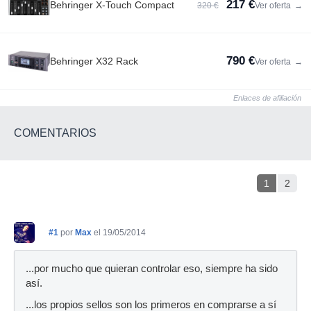
217 €
Behringer X-Touch Compact
320 €
Ver oferta
→
790 €
Behringer X32 Rack
Ver oferta
→
Enlaces de afiliación
COMENTARIOS
1
2
#1
por
Max
el 19/05/2014
...por mucho que quieran controlar eso, siempre ha sido
así.
...los propios sellos son los primeros en comprarse a sí