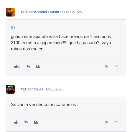
#10
por
Antonio Lausin
el 14/03/2025
#7
guauu este aparato valia hace menos de 1 año unos
2100 euros o algoparecido!!!!! que ha pasado?. vaya
robos nos meten
2
#11
por
Inxu
el 14/03/2025
Se van a vender como caramelos .