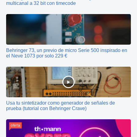
multicanal a 32 bit con timecode
Behringer 73, un previo de micro Serie 500 inspirado en
el Neve 1073 por solo 229 €
Usa tu sintetizador como generador de señales de
prueba (tutorial con Behringer Crave)
oferta