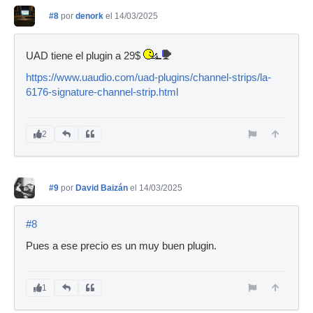
#8
por
denork
el 14/03/2025
UAD tiene el plugin a 29$
https://www.uaudio.com/uad-plugins/channel-strips/la-
6176-signature-channel-strip.html
2
#9
por
David Baizán
el 14/03/2025
#8
Pues a ese precio es un muy buen plugin.
1