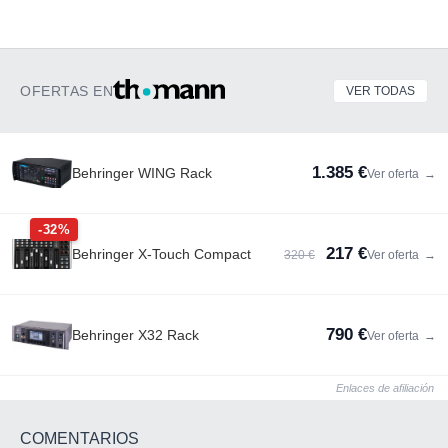
OFERTAS EN
VER TODAS
1.385 €
Behringer WING Rack
Ver oferta
→
-32%
217 €
Behringer X-Touch Compact
320 €
Ver oferta
→
790 €
Behringer X32 Rack
Ver oferta
→
Enlaces de afiliación
COMENTARIOS