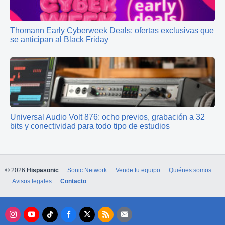
Thomann Early Cyberweek Deals: ofertas exclusivas que
se anticipan al Black Friday
Universal Audio Volt 876: ocho previos, grabación a 32
bits y conectividad para todo tipo de estudios
© 2026
Hispasonic
Sonic Network
Vende tu equipo
Quiénes somos
Avisos legales
Contacto