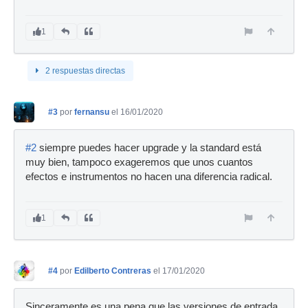
1
2 respuestas directas
#3
por
fernansu
el 16/01/2020
#2
siempre puedes hacer upgrade y la standard está
muy bien, tampoco exageremos que unos cuantos
efectos e instrumentos no hacen una diferencia radical.
1
#4
por
Edilberto Contreras
el 17/01/2020
Sinceramente es una pena que las versiones de entrada