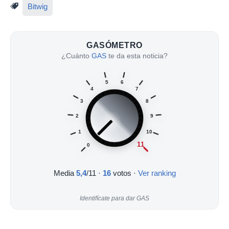
Bitwig
GASÓMETRO
¿Cuánto
GAS
te da esta noticia?
5
6
4
7
3
8
2
9
1
10
11
0
Media
5,4
/11
·
16
votos ·
Ver ranking
Identifícate para dar GAS