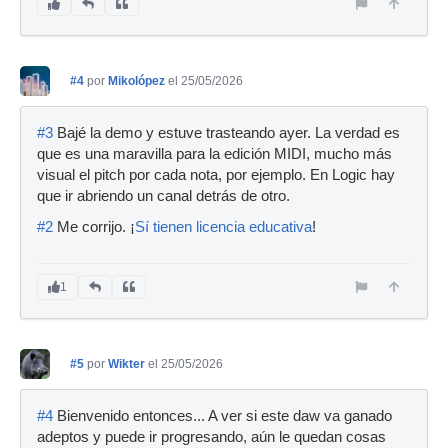
#4
por
Mikolópez
el 25/05/2026
#3
Bajé la demo y estuve trasteando ayer. La verdad es
que es una maravilla para la edición MIDI, mucho más
visual el pitch por cada nota, por ejemplo. En Logic hay
que ir abriendo un canal detrás de otro.
#2
Me corrijo. ¡
Sí tienen licencia educativa
!
1
#5
por
Wikter
el 25/05/2026
#4
Bienvenido entonces... A ver si este daw va ganado
adeptos y puede ir progresando, aún le quedan cosas