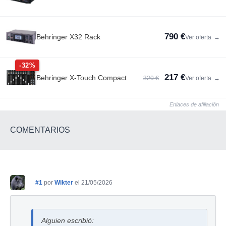
790 €
Behringer X32 Rack
Ver oferta
→
-32%
217 €
Behringer X-Touch Compact
320 €
Ver oferta
→
Enlaces de afiliación
COMENTARIOS
#1
por
Wikter
el 21/05/2026
Alguien escribió: