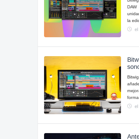
Bitwig
DAW m
unida
la edi
el
Bitw
sono
Bitwi
añade
mejor
forma
el
Ante