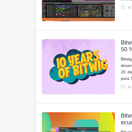
el
Bitw
50 
Bitwi
desar
20 de
para 
el
Bitw
ecua