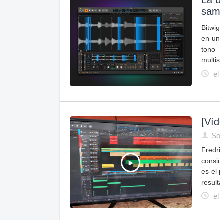
La b
sam
Bitwi
en un
tono
multi
el
[Víd
So
Fredr
consi
es el
result
el