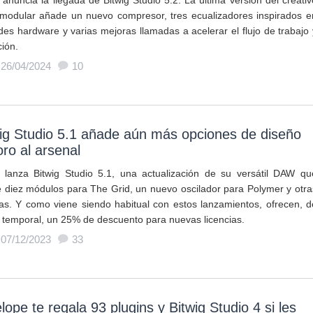
 anuncia la llegada de Bitwig Studio 5.2. La última versión del creativ
odular añade un nuevo compresor, tres ecualizadores inspirados e
des hardware y varias mejoras llamadas a acelerar el flujo de trabajo 
ción.
 26/04/2024
10
ig Studio 5.1 añade aún más opciones de diseño
ro al arsenal
g lanza Bitwig Studio 5.1, una actualización de su versátil DAW qu
 diez módulos para The Grid, un nuevo oscilador para Polymer y otra
as. Y como viene siendo habitual con estos lanzamientos, ofrecen, d
 temporal, un 25% de descuento para nuevas licencias.
 07/12/2023
33
lope te regala 93 plugins y Bitwig Studio 4 si les