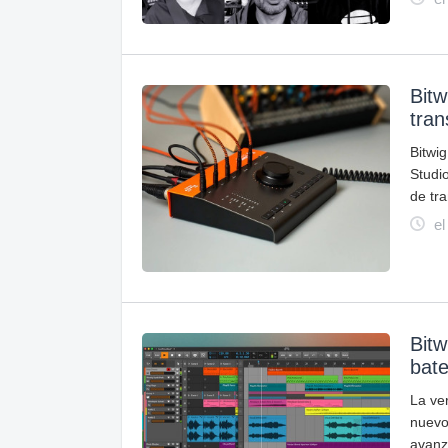
Bitw
tran
Bitwi
Studi
de tr
el
Bitw
bate
La ver
nuevo
avanz