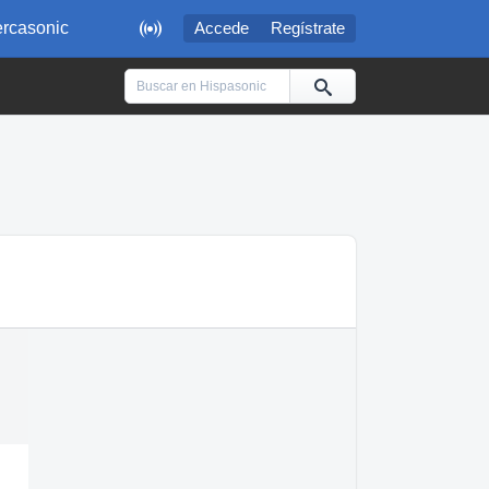

rcasonic
Accede
Regístrate