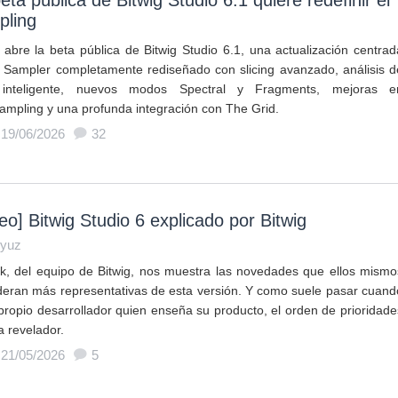
eta pública de Bitwig Studio 6.1 quiere redefinir el
pling
g abre la beta pública de Bitwig Studio 6.1, una actualización centrad
 Sampler completamente rediseñado con slicing avanzado, análisis d
 inteligente, nuevos modos Spectral y Fragments, mejoras e
sampling y una profunda integración con The Grid.
 19/06/2026
32
eo] Bitwig Studio 6 explicado por Bitwig
yuz
ik, del equipo de Bitwig, nos muestra las novedades que ellos mismo
deran más representativas de esta versión. Y como suele pasar cuand
 propio desarrollador quien enseña su producto, el orden de prioridade
a revelador.
 21/05/2026
5