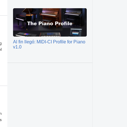
Al fin llegó: MIDI-CI Profile for Piano
g
v1.0
l
n
s