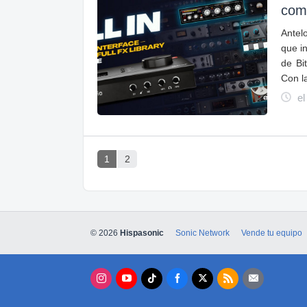
comp
Antel
que i
de Bi
Con l
el
1
2
© 2026
Hispasonic
Sonic Network
Vende tu equipo