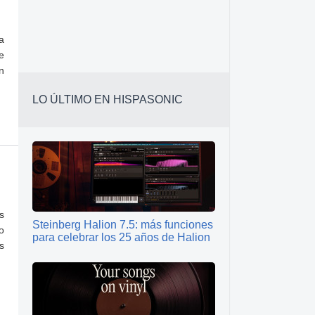
a
e
n
LO ÚLTIMO EN HISPASONIC
s
Steinberg Halion 7.5: más funciones
o
para celebrar los 25 años de Halion
s