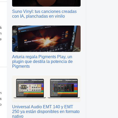
Suno Vinyl: tus canciones creadas
con IA, planchadas en vinilo
á
n
e
Arturia regala Pigments Play, un
plugin que destila la potencia de
Pigments
n
s
o
Universal Audio EMT 140 y EMT
250 ya están disponibles en formato
nativo