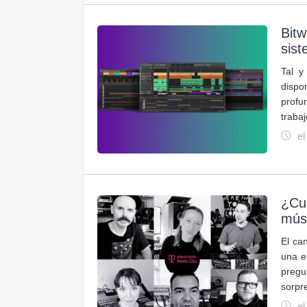
Bitw
sist
Tal y
dispo
profu
trabaj
el
¿Cu
músi
El ca
una e
pregu
sorpr
el