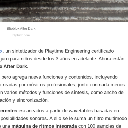
Blipblox After Dark
blipblox.com
ox
, un sintetizador de Playtime Engineering certificado
uro para niños desde los 3 años en adelante. Ahora están
x After Dark
.
al pero agrega nueva funciones y contenidos, incluyendo
creadas por músicos profesionales, junto con nada menos
n varios métodos y funciones de síntesis, como ancho de
ación y sincronización.
ferentes
escaneados a partir de wavetables basadas en
osibilidades sonoras. A ello se le suma un filtro multimodo
e una
máquina de ritmos integrada
con 100 samples de