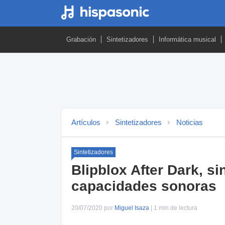
Grabación
Sintetizadores
Informática musical
Artículos
Sintetizadores
Noticias
Sintetizadores
Blipblox After Dark, s
capacidades sonoras
20/07/2020 por
Miguel Isaza
| 1 min de lectura