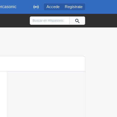

rcasonic
Accede
Regístrate