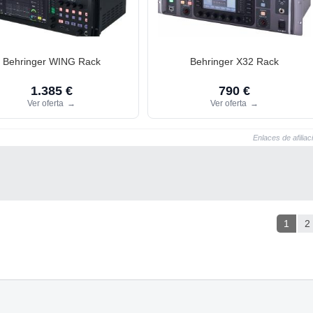
Behringer WING Rack
Behringer X32 Rack
1.385 €
790 €
Ver oferta
→
Ver oferta
→
Enlaces de afiliac
1
2