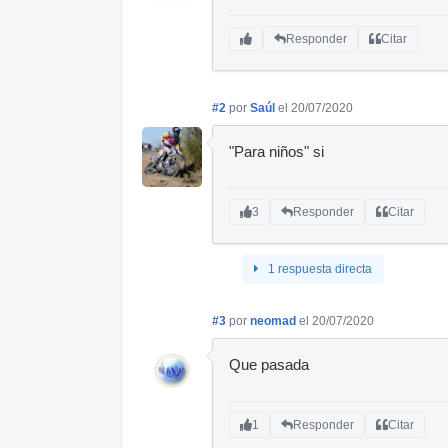
Responder
Citar
#2
por
Saúl
el 20/07/2020
"Para niños" si
3
Responder
Citar
1 respuesta directa
#3
por
neomad
el 20/07/2020
Que pasada
1
Responder
Citar