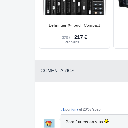
Behringer X-Touch Compact
217 €
320 €
Ver oferta
→
COMENTARIOS
#1
por
igny
el 20/07/2020
Para futuros artistas