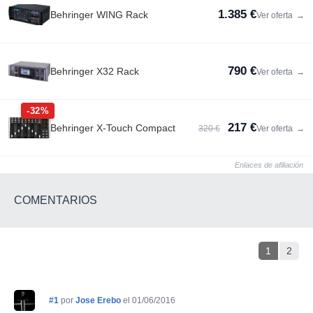
1.385 €
Behringer WING Rack
Ver oferta
→
790 €
Behringer X32 Rack
Ver oferta
→
-32%
217 €
Behringer X-Touch Compact
320 €
Ver oferta
→
Enlaces de afiliación
COMENTARIOS
1
2
#1
por
Jose Erebo
el 01/06/2016