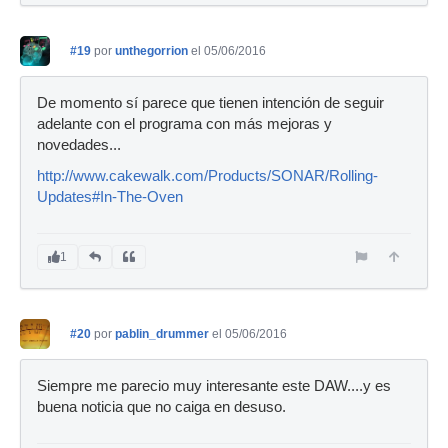
#19
por
unthegorrion
el 05/06/2016
De momento sí parece que tienen intención de seguir
adelante con el programa con más mejoras y
novedades...
http://www.cakewalk.com/Products/SONAR/Rolling-
Updates#In-The-Oven
1
#20
por
pablin_drummer
el 05/06/2016
Siempre me parecio muy interesante este DAW....y es
buena noticia que no caiga en desuso.