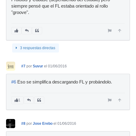
siempre pensé que el FL estaba orientado al rollo
"groove".
3 respuestas directas
#7
por
Suvur
el 01/06/2016
#6
Eso se simplifica descargando FL y probándolo.
1
#8
por
Jose Erebo
el 01/06/2016