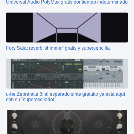
Universal Audio PolyMax gratis por tiempo indeterminado
Fors Sala: reverb 'shimmer' gratis y supersencilla
u-he Zebralette 3: el esperado sinte gratuito ya está aquí
con su "superoscilador"