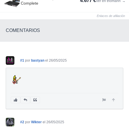
4.677 €
Ver en thomann
→
Complete
Enlaces de afiliación
COMENTARIOS
#1
por
bastyan
el 26/05/2025
#2
por
Wikter
el 26/05/2025