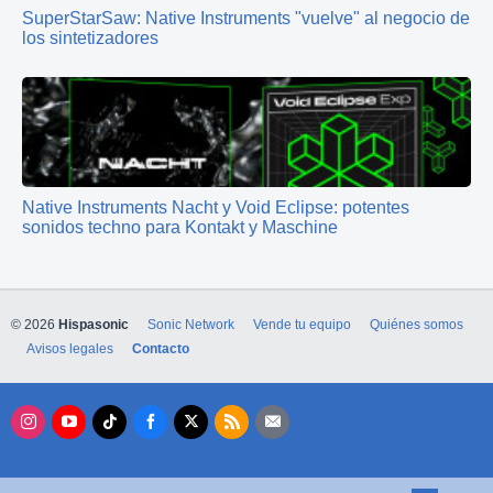
SuperStarSaw: Native Instruments "vuelve" al negocio de
los sintetizadores
Native Instruments Nacht y Void Eclipse: potentes
sonidos techno para Kontakt y Maschine
© 2026
Hispasonic
Sonic Network
Vende tu equipo
Quiénes somos
Avisos legales
Contacto