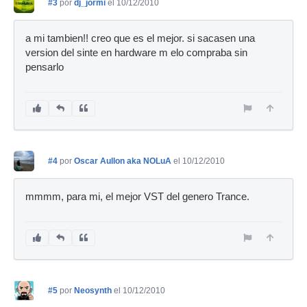
#3
por
dj_jormi
el 10/12/2010
a mi tambien!! creo que es el mejor. si sacasen una
version del sinte en hardware m elo compraba sin
pensarlo
#4
por
Oscar Aullon aka NOLuA
el 10/12/2010
mmmm, para mi, el mejor VST del genero Trance.
#5
por
Neosynth
el 10/12/2010