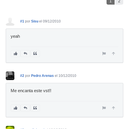
1
2
#1
por
Sisu
el 09/12/2010
yeah
#2
por
Pedro Arenas
el 10/12/2010
Me encanta este vst!!