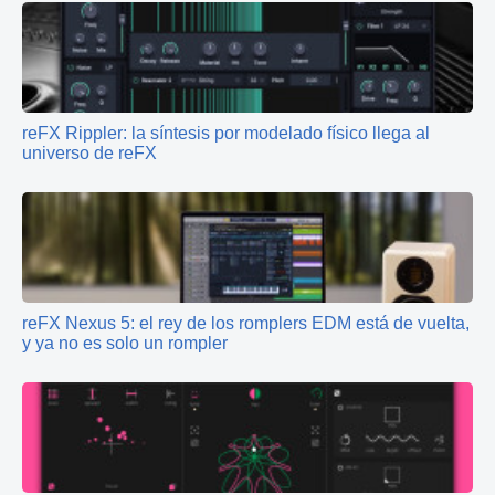
reFX Rippler: la síntesis por modelado físico llega al
universo de reFX
reFX Nexus 5: el rey de los romplers EDM está de vuelta,
y ya no es solo un rompler