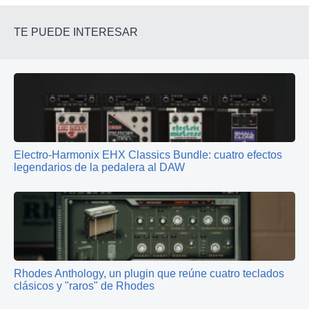
TE PUEDE INTERESAR
Electro‑Harmonix EHX Classics Bundle: cuatro efectos
legendarios de la pedalera al DAW
Rhodes Anthology, un plugin que reúne cuatro teclados
clásicos y "raros" de Rhodes