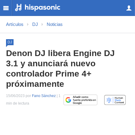
Artículos
DJ
Noticias
DJ
Denon DJ libera Engine DJ
3.1 y anunciará nuevo
controlador Prime 4+
próximamente
15/06/2023 por
Fano Sánchez
| 1
min de lectura