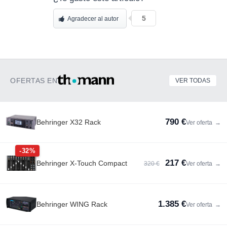
5
Agradecer al autor
OFERTAS EN
VER TODAS
790 €
Behringer X32 Rack
Ver oferta
→
-32%
217 €
Behringer X-Touch Compact
320 €
Ver oferta
→
1.385 €
Behringer WING Rack
Ver oferta
→