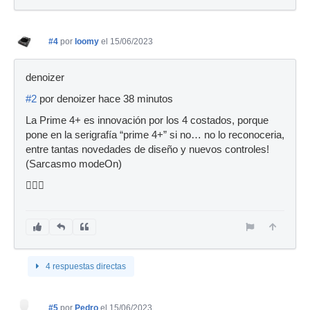
#4
por
loomy
el 15/06/2023
denoizer
#2
por denoizer hace 38 minutos
La Prime 4+ es innovación por los 4 costados, porque
pone en la serigrafía “prime 4+” si no… no lo reconoceria,
entre tantas novedades de diseño y nuevos controles!
(Sarcasmo modeOn)
🤷🏻‍♂️
4 respuestas directas
#5
por
Pedro
el 15/06/2023