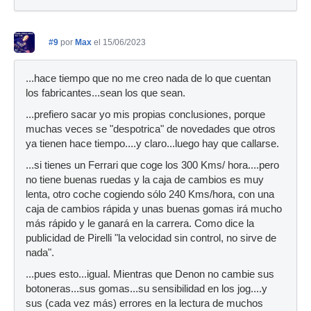
#9
por
Max
el 15/06/2023
...hace tiempo que no me creo nada de lo que cuentan
los fabricantes...sean los que sean.
...prefiero sacar yo mis propias conclusiones, porque
muchas veces se "despotrica" de novedades que otros
ya tienen hace tiempo....y claro...luego hay que callarse.
...si tienes un Ferrari que coge los 300 Kms/ hora....pero
no tiene buenas ruedas y la caja de cambios es muy
lenta, otro coche cogiendo sólo 240 Kms/hora, con una
caja de cambios rápida y unas buenas gomas irá mucho
más rápido y le ganará en la carrera. Como dice la
publicidad de Pirelli "la velocidad sin control, no sirve de
nada".
...pues esto...igual. Mientras que Denon no cambie sus
botoneras...sus gomas...su sensibilidad en los jog....y
sus (cada vez más) errores en la lectura de muchos