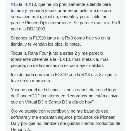
#15
la FLX10, que he ido precisamente a tienda para
tocarla y probarla y sin cortarme un pelo, me dio una
sensación mala, plastico, endeble y poco fiable, no
parece PioneerDj sinceramente. Se parece más a la Flx6
que a la DDJ1000.
Si pones la FLX10 junto a la Rx3 como hice yo en la
tienda, y te vendan los ojos, lo notas.
Toque la Rane Four junto a estas 2 y me pareció
totalmente diferente a la FLX10, más metalica, más
pesada, no sé la sensación es de mayor calidad.
Insisto nada que ver la FLX10 con la RX3 o la Xz que la
tuve en su momento.
Y dicho por el de la tienda... con la camiseta con el logo
de PioneerDJ " los stems en Recordbox no están al nivel
que en Virtual DJ o Serato DJ a día de hoy".
Ojo yo trabajo con recordbox y no me bajan de ese
software y me encantan algunos productos de Pioneer
DJ y por qué no, también me gustan ciertos productos de
DenonDJ...