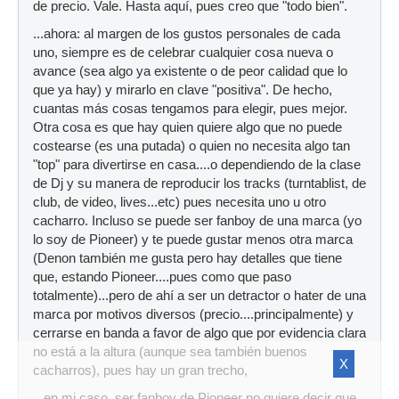
de precio. Vale. Hasta aquí, pues creo que "todo bien".
...ahora: al margen de los gustos personales de cada
uno, siempre es de celebrar cualquier cosa nueva o
avance (sea algo ya existente o de peor calidad que lo
que ya hay) y mirarlo en clave "positiva". De hecho,
cuantas más cosas tengamos para elegir, pues mejor.
Otra cosa es que hay quien quiere algo que no puede
costearse (es una putada) o quien no necesita algo tan
"top" para divertirse en casa....o dependiendo de la clase
de Dj y su manera de reproducir los tracks (turntablist, de
club, de video, lives...etc) pues necesita uno u otro
cacharro. Incluso se puede ser fanboy de una marca (yo
lo soy de Pioneer) y te puede gustar menos otra marca
(Denon también me gusta pero hay detalles que tiene
que, estando Pioneer....pues como que paso
totalmente)...pero de ahí a ser un detractor o hater de una
marca por motivos diversos (precio....principalmente) y
cerrarse en banda a favor de algo que por evidencia clara
no está a la altura (aunque sea también buenos
X
cacharros), pues hay un gran trecho,
...en mi caso, ser fanboy de Pioneer no quiere decir que