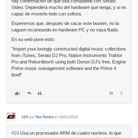
hay confirmación de que sea compatible con Serato
Video. Dependerá mucho del hardware que tenga, y si es
capaz de moverlo todo con soltura.
Esperemos que, después de sacar este booom, no la
caguen recaneando en hardware PC y no vaya fluido.
En su web pone esto:
"Import your lovingly constructed digital music collections
from iTunes, Serato DJ Pro, Native Instruments Traktor
Pro and Rekordbox® using both Denon DJ’s free, Engine
Prime music management software and the Prime 4
itself"
1
#25
por
Teo Tormo
el 18/01/2019
#24
Usa un procesador ARM de cuatro nucleos, lo que