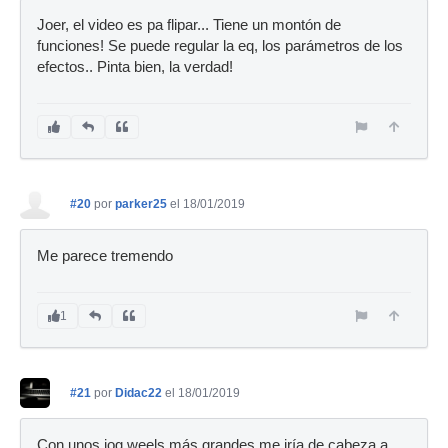
Joer, el video es pa flipar... Tiene un montón de
funciones! Se puede regular la eq, los parámetros de los
efectos.. Pinta bien, la verdad!
#20
por
parker25
el 18/01/2019
Me parece tremendo
1
#21
por
Didac22
el 18/01/2019
Con unos jog weels más grandes me iría de cabeza a