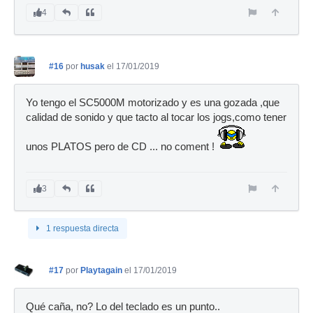
4
#16
por
husak
el 17/01/2019
Yo tengo el SC5000M motorizado y es una gozada ,que
calidad de sonido y que tacto al tocar los jogs,como tener
unos PLATOS pero de CD ... no coment !
3
1 respuesta directa
#17
por
Playtagain
el 17/01/2019
Qué caña, no? Lo del teclado es un punto..