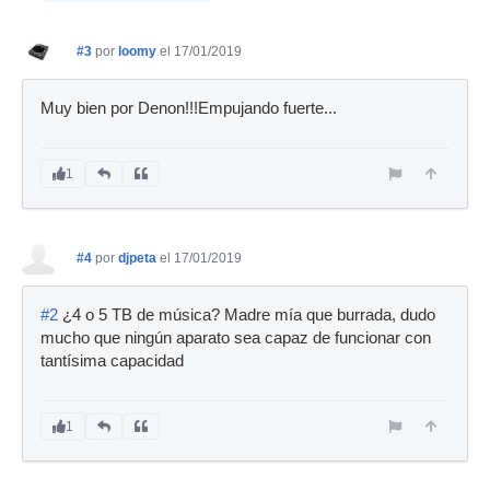
#3
por
loomy
el 17/01/2019
Muy bien por Denon!!!Empujando fuerte...
1
#4
por
djpeta
el 17/01/2019
#2
¿4 o 5 TB de música? Madre mía que burrada, dudo
mucho que ningún aparato sea capaz de funcionar con
tantísima capacidad
1