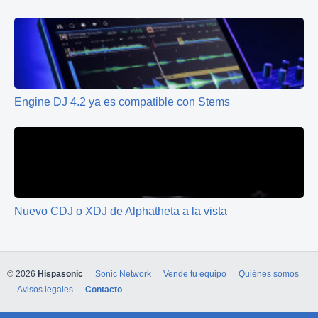
Engine DJ 4.2 ya es compatible con Stems
Nuevo CDJ o XDJ de Alphatheta a la vista
© 2026
Hispasonic
Sonic Network
Vende tu equipo
Quiénes somos
Avisos legales
Contacto