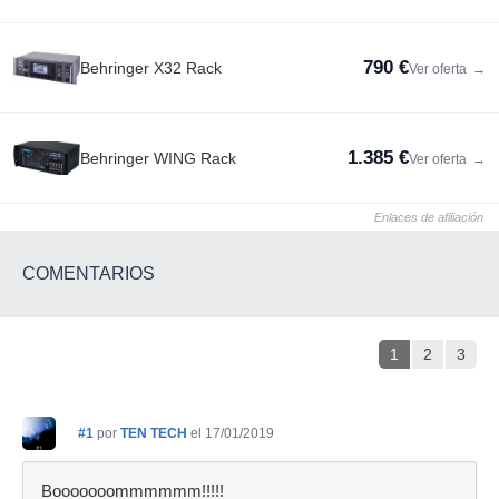
790 €
Behringer X32 Rack
Ver oferta
→
1.385 €
Behringer WING Rack
Ver oferta
→
Enlaces de afiliación
COMENTARIOS
1
2
3
#1
por
TEN TECH
el 17/01/2019
Booooooommmmmm!!!!!