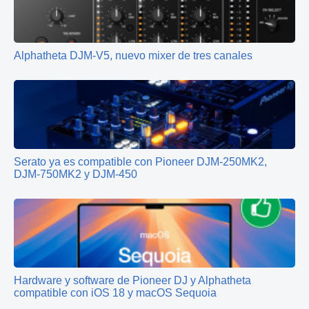
Alphatheta DJM-V5, nuevo mixer de tres canales
Serato ya es compatible con Pioneer DJM-250MK2,
DJM-750MK2 y DJM-450
Hardware y software de Pioneer DJ y Alphatheta
compatible con iOS 18 y macOS Sequoia