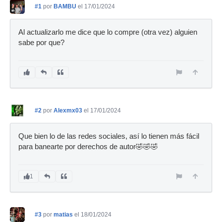
#1
por
BAMBU
el 17/01/2024
Al actualizarlo me dice que lo compre (otra vez) alguien
sabe por que?
#2
por
Alexmx03
el 17/01/2024
Que bien lo de las redes sociales, así lo tienen más fácil
para banearte por derechos de autor🤣🤣🤣
1
#3
por
matias
el 18/01/2024