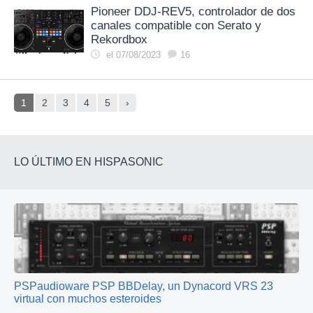
Pioneer DDJ-REV5, controlador de dos
canales compatible con Serato y
Rekordbox
el 07/08/2023
16
1
2
3
4
5
›
LO ÚLTIMO EN HISPASONIC
PSPaudioware PSP BBDelay, un Dynacord VRS 23
virtual con muchos esteroides