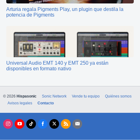
Arturia regala Pigments Play, un plugin que destila la
potencia de Pigments
Universal Audio EMT 140 y EMT 250 ya están
disponibles en formato nativo
© 2026
Hispasonic
Sonic Network
Vende tu equipo
Quiénes somos
Avisos legales
Contacto