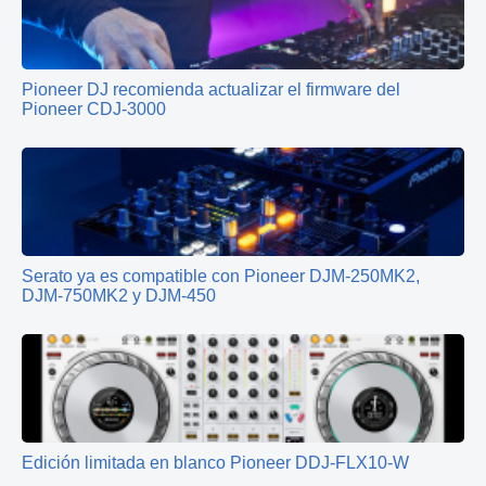
Pioneer DJ recomienda actualizar el firmware del
Pioneer CDJ-3000
Serato ya es compatible con Pioneer DJM-250MK2,
DJM-750MK2 y DJM-450
Edición limitada en blanco Pioneer DDJ-FLX10-W