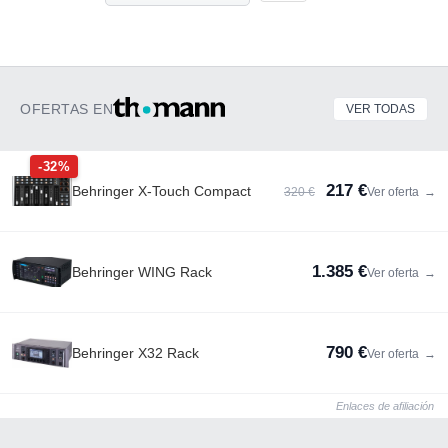
OFERTAS EN
VER TODAS
-32%
217 €
Behringer X-Touch Compact
320 €
Ver oferta
→
1.385 €
Behringer WING Rack
Ver oferta
→
790 €
Behringer X32 Rack
Ver oferta
→
Enlaces de afiliación