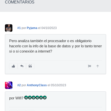
COMENTARIOS
#1
por
Pyjama
el 04/10/2023
Pero analiza también el procesador o es obligatorio
hacerlo con la info de la base de datos y por lo tanto tener
si o si conexión a internet?
#2
por
AnthonyClass
el 05/10/2023
por Wifi?