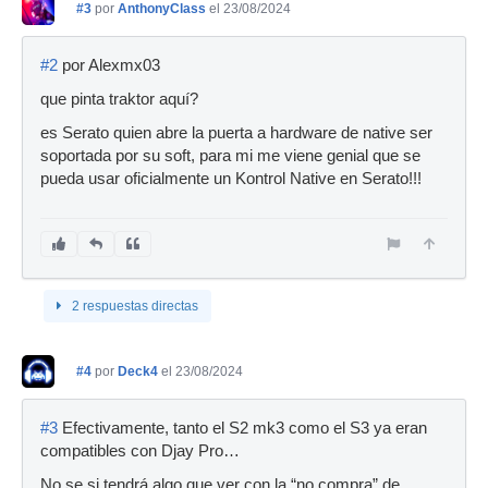
#3
por
AnthonyClass
el 23/08/2024
#2
por Alexmx03
que pinta traktor aquí?
es Serato quien abre la puerta a hardware de native ser
soportada por su soft, para mi me viene genial que se
pueda usar oficialmente un Kontrol Native en Serato!!!
2 respuestas directas
#4
por
Deck4
el 23/08/2024
#3
Efectivamente, tanto el S2 mk3 como el S3 ya eran
compatibles con Djay Pro…
No se si tendrá algo que ver con la “no compra” de