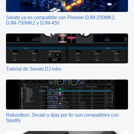
Serato ya es compatible con Pioneer DJM-250MK2,
DJM-750MK2 y DJM-450
Tutorial de Serato DJ Intro
Rekordbox, Serato y djay por fin son compatibles con
Spotify