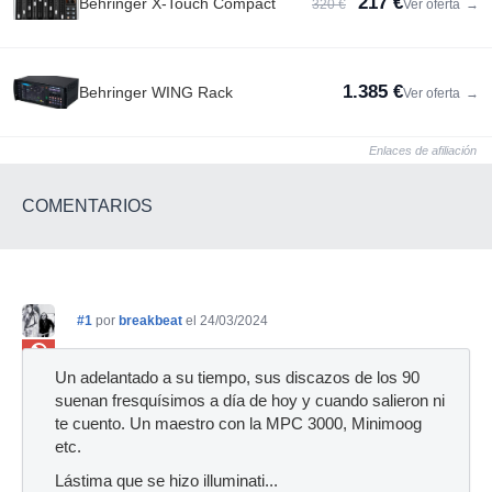
217 €
Behringer X-Touch Compact
320 €
Ver oferta
→
1.385 €
Behringer WING Rack
Ver oferta
→
Enlaces de afiliación
COMENTARIOS
#1
por
breakbeat
el 24/03/2024
Ban
Un adelantado a su tiempo, sus discazos de los 90
suenan fresquísimos a día de hoy y cuando salieron ni
te cuento. Un maestro con la MPC 3000, Minimoog
etc.
Lástima que se hizo illuminati...