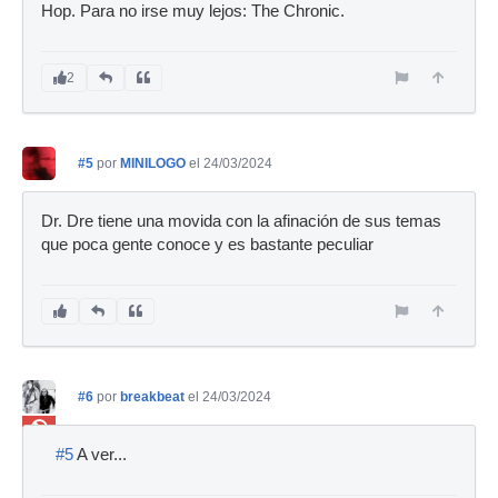
Hop. Para no irse muy lejos: The Chronic.
2
#5
por
MINILOGO
el 24/03/2024
Dr. Dre tiene una movida con la afinación de sus temas
que poca gente conoce y es bastante peculiar
#6
por
breakbeat
el 24/03/2024
Ban
#5
A ver...