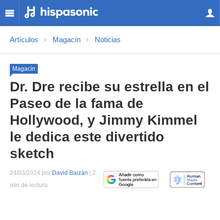
Artículos
Magacín
Noticias
Magacín
Dr. Dre recibe su estrella en el
Paseo de la fama de
Hollywood, y Jimmy Kimmel
le dedica este divertido
sketch
24/03/2024 por
David Baizán
| 2
min de lectura