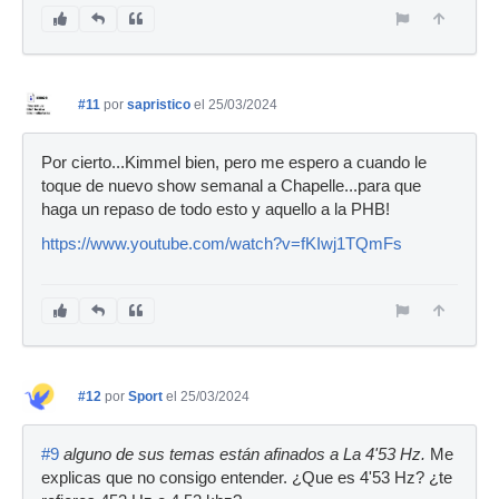
#11
por
sapristico
el 25/03/2024
Por cierto...Kimmel bien, pero me espero a cuando le
toque de nuevo show semanal a Chapelle...para que
haga un repaso de todo esto y aquello a la PHB!
https://www.youtube.com/watch?v=fKIwj1TQmFs
#12
por
Sport
el 25/03/2024
#9
alguno de sus temas están afinados a La 4'53 Hz.
Me
explicas que no consigo entender. ¿Que es 4'53 Hz? ¿te