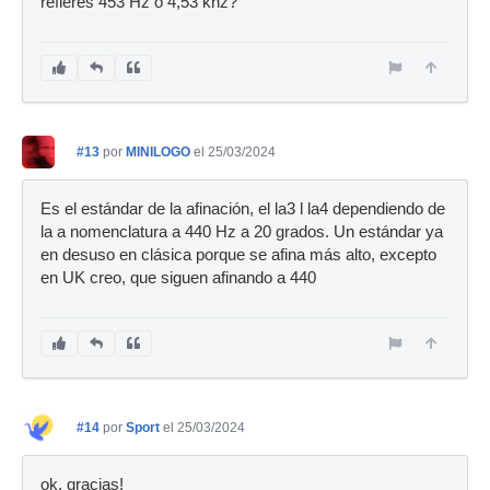
refieres 453 Hz o 4,53 khz?
#13
por
MINILOGO
el 25/03/2024
Es el estándar de la afinación, el la3 l la4 dependiendo de
la a nomenclatura a 440 Hz a 20 grados. Un estándar ya
en desuso en clásica porque se afina más alto, excepto
en UK creo, que siguen afinando a 440
#14
por
Sport
el 25/03/2024
ok, gracias!