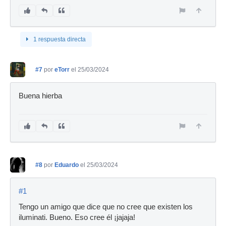
1 respuesta directa
#7
por
eTorr
el 25/03/2024
Buena hierba
#8
por
Eduardo
el 25/03/2024
#1
Tengo un amigo que dice que no cree que existen los
iluminati. Bueno. Eso cree él ¡jajaja!