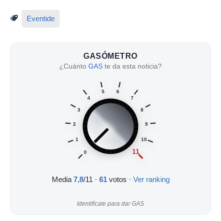
Eventide
GASÓMETRO
¿Cuánto
GAS
te da esta noticia?
5
6
4
7
3
8
2
9
1
10
11
0
Media
7,8
/11
·
61
votos ·
Ver ranking
Identifícate para dar GAS