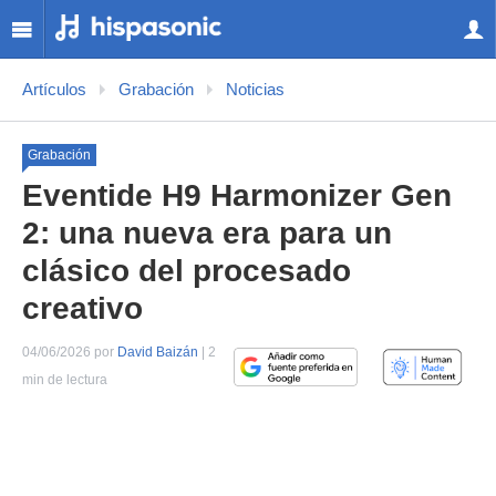
Artículos
Grabación
Noticias
Grabación
Eventide H9 Harmonizer Gen
2: una nueva era para un
clásico del procesado
creativo
04/06/2026 por
David Baizán
| 2
min de lectura