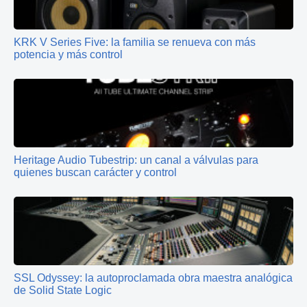
KRK V Series Five: la familia se renueva con más
potencia y más control
Heritage Audio Tubestrip: un canal a válvulas para
quienes buscan carácter y control
SSL Odyssey: la autoproclamada obra maestra analógica
de Solid State Logic