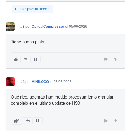
1 respuesta directa
#3
por
OpticalCompressor
el 05/06/2026
Tiene buena pinta.
#4
por
MINILOGO
el 05/06/2026
Qué rico, además han metido procesamiento granular
complejo en el último update de H90
2