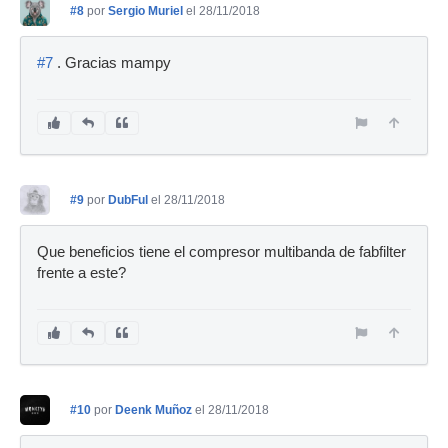
#8
por
Sergio Muriel
el 28/11/2018
#7
. Gracias mampy
#9
por
DubFul
el 28/11/2018
Que beneficios tiene el compresor multibanda de fabfilter
frente a este?
#10
por
Deenk Muñoz
el 28/11/2018