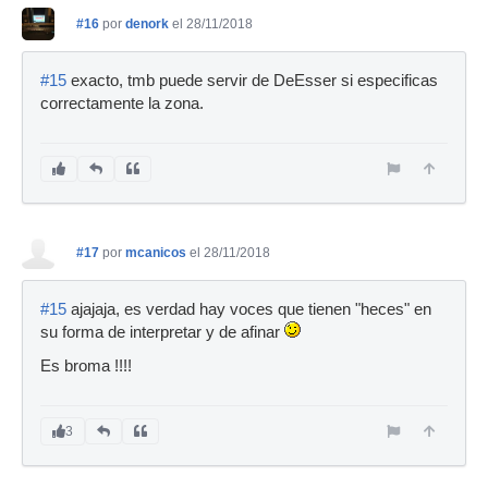
#16
por
denork
el 28/11/2018
#15
exacto, tmb puede servir de DeEsser si especificas
correctamente la zona.
#17
por
mcanicos
el 28/11/2018
#15
ajajaja, es verdad hay voces que tienen "heces" en
su forma de interpretar y de afinar
Es broma !!!!
3