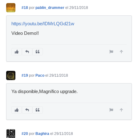
#18
por
pablin_drummer
el 29/11/2018
https://youtu.be/IDMrLQGd21w
Video Demo!!
#19
por
Paco
el 29/11/2018
Ya disponible,Magnífico upgrade.
#20
por
Baghira
el 29/11/2018