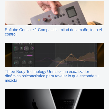
Softube Console 1 Compact: la mitad de tamaño; todo el
control
Three‑Body Technology Unmask: un ecualizador
dinámico psicoacústico para revelar lo que esconde tu
mezcla